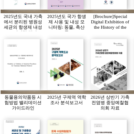
2025년도 국내 가축
2025년도 국가 항생
[Brochure]Special
에서 분리된 병원성
제 사용 및 내성 모
Digital Exhibition of
세균의 항생제 내성
니터링: 동물, 축산
the History of the
모니터링 결과
물
APQA
동물용의약품등 시
2025년 구제역 역학
2026년 상반기 가축
험방법 밸리데이션
조사 분석보고서
전염병 중앙예찰협
가이드라인
의회 자료