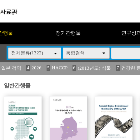
간행물
정기간행물
연구성
전체분류(1322)
통합검색
4
2026
5
HACCP
6
7
 일본 검역
(2013년도) 식물
건강한 
13
14
15
16
17
 도감
媛 異
(2013년도) 식
구제역
관리
일반간행물