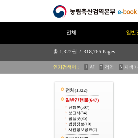
전체
일반
총
1,322
권 /
318,765
Pages
1
AI
2
3
인기검색어 :
검역
지색마
11
2025
12
중독성 식물
20
수의과학검역원
전체
(1322)
일반간행물
(647)
단행본
(507)
보고서
(34)
팜플렛
(85)
법령정보
(19)
사전정보공표
(2)