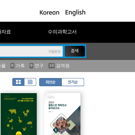
과자료
수의과학고서
8
9
10
동물
가축
연구
검역원
18
19
2023
연보
농림수산