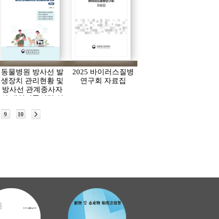
동물병원 방사선 발
2025 바이러스질병
생장치 관리현황 및
연구회 자료집
방사선 관계종사자
의 개인피폭선량 연
보(2024)
9
10