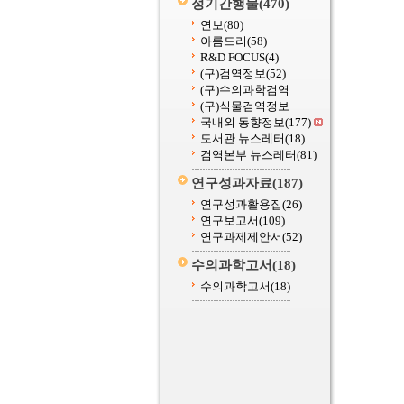
정기간행물
(470)
연보
(80)
아름드리
(58)
R&D FOCUS
(4)
(구)검역정보
(52)
(구)수의과학검역
(구)식물검역정보
국내외 동향정보
(177)
도서관 뉴스레터
(18)
검역본부 뉴스레터
(81)
연구성과자료
(187)
연구성과활용집
(26)
연구보고서
(109)
연구과제제안서
(52)
수의과학고서
(18)
수의과학고서
(18)