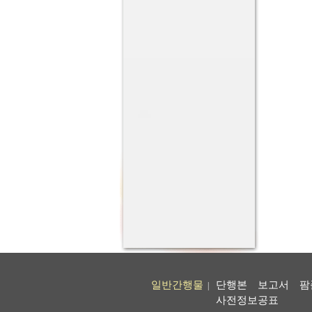
일반간행물
단행본
보고서
팜
|
사전정보공표