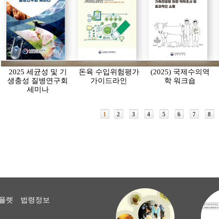
2025 세균성 및 기
돈육 수입위험평가
(2025) 국제수의역
생충성 질병연구회
가이드라인
학 워크숍
세미나
1
2
3
4
5
6
7
8
플렛
법령정보