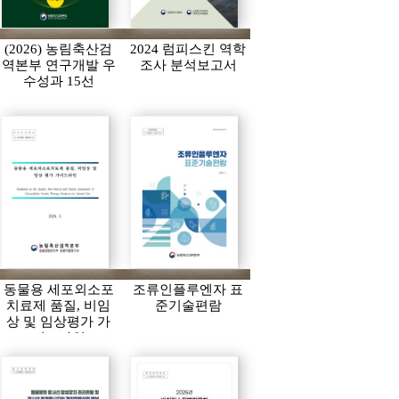
(2026) 농림축산검
2024 럼피스킨 역학
역본부 연구개발 우
조사 분석보고서
수성과 15선
동물용 세포외소포
조류인플루엔자 표
치료제 품질, 비임
준기술편람
상 및 임상평가 가
이드라인