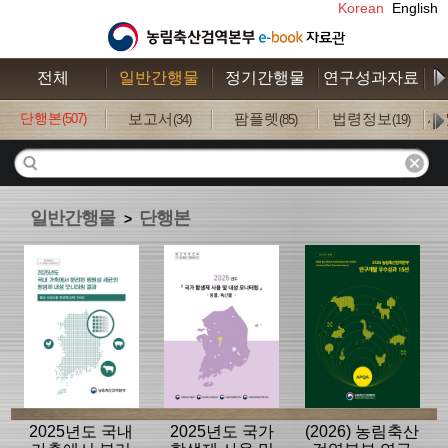
Korean
English
전체
일반간행물
정기간행물
연구성과자료
수
단행본
보고서
팜플렛
법령정보
사
(507)
(34)
(85)
(19)
일반간행물
단행본
>
2025년도 국내
2025년도 국가
(2026) 농림축산