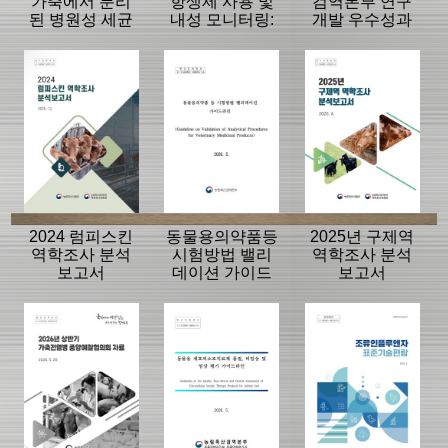
가축에서 분리
항생제 사용 및
검역본부 연구
된 병원성 세균
내성 모니터링:
개발 우수성과
의 항생제 내성
동물, 축산물
15선
모니터링 결과
2024 럼피스킨
동물용의약품등
2025년 구제역
역학조사 분석
시험방법 밸리
역학조사 분석
보고서
데이션 가이드
보고서
라인