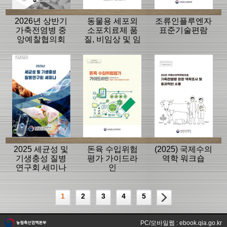
2026년 상반기
동물용 세포외
조류인플루엔자
가축전염병 중
소포치료제 품
표준기술편람
앙예찰협의회
질, 비임상 및 임
자료
상평가 가이드
라인
2025 세균성 및
돈육 수입위험
(2025) 국제수의
기생충성 질병
평가 가이드라
역학 워크숍
연구회 세미나
인
1
2
3
4
5
PC/모바일웹 : ebook.qia.go.kr