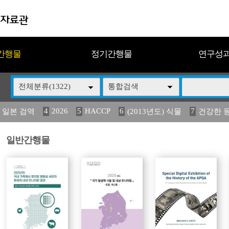
간행물
정기간행물
연구성
전체분류(1322)
통합검색
4
2026
5
HACCP
6
7
 일본 검역
(2013년도) 식물
건강한 
13
14
15
16
17
 도감
媛 異
(2013년도) 식
구제역
관리
일반간행물