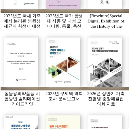
2025년도 국내 가축
2025년도 국가 항생
[Brochure]Special
에서 분리된 병원성
제 사용 및 내성 모
Digital Exhibition of
세균의 항생제 내성
니터링: 동물, 축산
the History of the
모니터링 결과
물
APQA
동물용의약품등 시
2025년 구제역 역학
2026년 상반기 가축
험방법 밸리데이션
조사 분석보고서
전염병 중앙예찰협
가이드라인
의회 자료