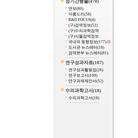
정기간행물
(470)
연보
(80)
아름드리
(58)
R&D FOCUS
(4)
(구)검역정보
(52)
(구)수의과학검역
(구)식물검역정보
국내외 동향정보
(177)
도서관 뉴스레터
(18)
검역본부 뉴스레터
(81)
연구성과자료
(187)
연구성과활용집
(26)
연구보고서
(109)
연구과제제안서
(52)
수의과학고서
(18)
수의과학고서
(18)