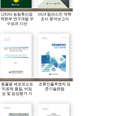
(2026) 농림축산검
2024 럼피스킨 역학
역본부 연구개발 우
조사 분석보고서
수성과 15선
동물용 세포외소포
조류인플루엔자 표
치료제 품질, 비임
준기술편람
상 및 임상평가 가
이드라인