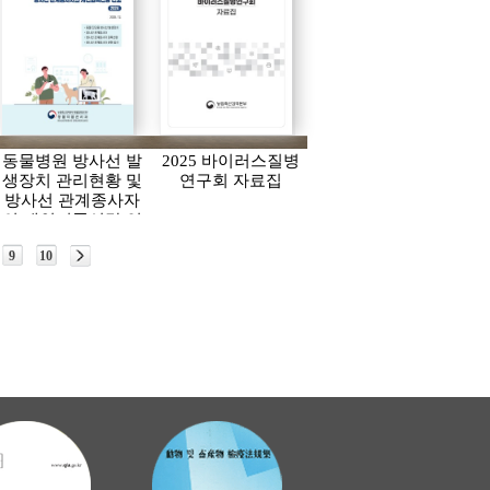
동물병원 방사선 발
2025 바이러스질병
생장치 관리현황 및
연구회 자료집
방사선 관계종사자
의 개인피폭선량 연
보(2024)
9
10