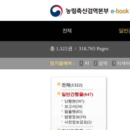
전체
일반
총
1,322
권 /
318,765
Pages
1
AI
2
3
인기검색어 :
검역
지색마
11
2025
12
중독성 식물
20
수의과학검역원
전체
(1322)
일반간행물
(647)
단행본
(507)
보고서
(34)
팜플렛
(85)
법령정보
(19)
사전정보공표
(2)