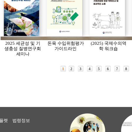
2025 세균성 및 기
돈육 수입위험평가
(2025) 국제수의역
생충성 질병연구회
가이드라인
학 워크숍
세미나
1
2
3
4
5
6
7
8
플렛
법령정보