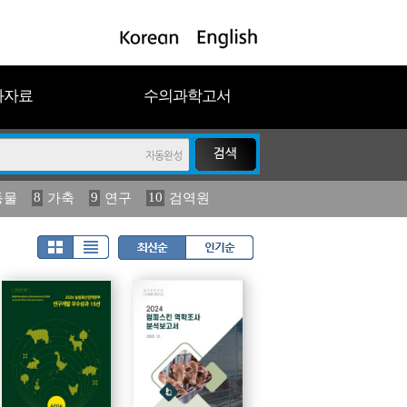
과자료
수의과학고서
8
9
10
동물
가축
연구
검역원
18
2023
19
연보
농림수산