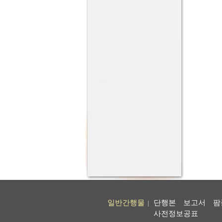
일반간행물
단행본
보고서
팜
|
사전정보공표