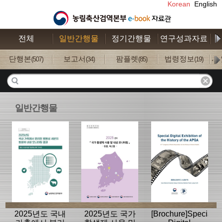
Korean
English
전체
일반간행물
정기간행물
연구성과자료
수
단행본
보고서
팜플렛
법령정보
사
(507)
(34)
(85)
(19)
일반간행물
2025년도 국내
2025년도 국가
[Brochure]Special