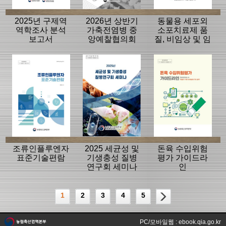
2025년 구제역
2026년 상반기
동물용 세포외
역학조사 분석
가축전염병 중
소포치료제 품
보고서
앙예찰협의회
질, 비임상 및 임
자료
상평가 가이드
라인
조류인플루엔자
2025 세균성 및
돈육 수입위험
표준기술편람
기생충성 질병
평가 가이드라
연구회 세미나
인
1
2
3
4
5
PC/모바일웹 : ebook.qia.go.kr