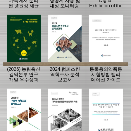
가축에서 분리
항생제 사용 및
Digital
된 병원성 세균
내성 모니터링:
Exhibition of the
의 항생제 내성
동물, 축산물
History of the
모니터링 결과
APQA
(2026) 농림축산
2024 럼피스킨
동물용의약품등
검역본부 연구
역학조사 분석
시험방법 밸리
개발 우수성과
보고서
데이션 가이드
15선
라인