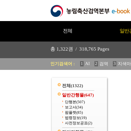
전체
일반
총
1,322
권 /
318,765
Pages
1
AI
2
3
인기검색어 :
검역
지색마
11
2025
12
중독성 식물
20
수의과학검역원
전체
(1322)
일반간행물
(647)
단행본
(507)
보고서
(34)
팜플렛
(85)
법령정보
(19)
사전정보공표
(2)