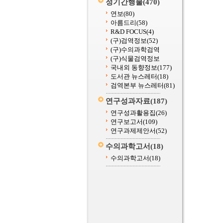
정기간행물
(470)
연보
(80)
아름드리
(58)
R&D FOCUS
(4)
(구)검역정보
(52)
(구)수의과학검역
(구)식물검역정보
국내외 동향정보
(177)
도서관 뉴스레터
(18)
검역본부 뉴스레터
(81)
연구성과자료
(187)
연구성과활용집
(26)
연구보고서
(109)
연구과제제안서
(52)
수의과학고서
(18)
수의과학고서
(18)