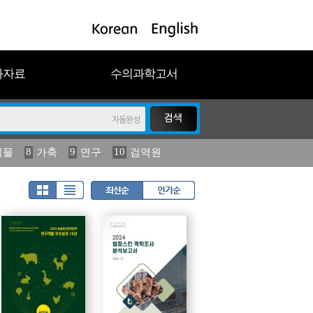
과자료
수의과학고서
8
9
10
식물
가축
연구
검역원
18
2023
19
연보
농림수산