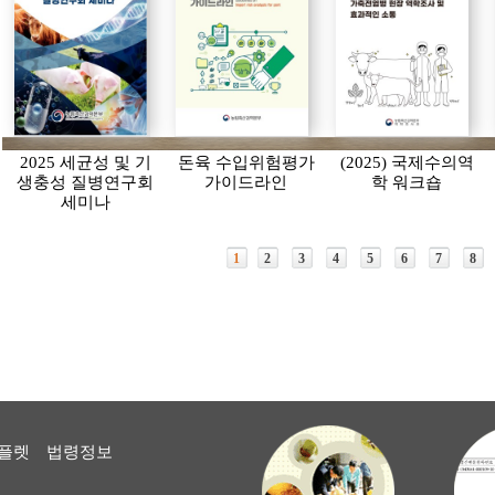
2025 세균성 및 기
돈육 수입위험평가
(2025) 국제수의역
생충성 질병연구회
가이드라인
학 워크숍
세미나
1
2
3
4
5
6
7
8
플렛
법령정보