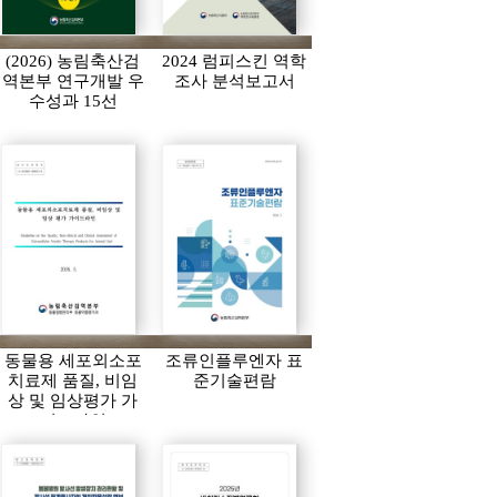
(2026) 농림축산검
2024 럼피스킨 역학
역본부 연구개발 우
조사 분석보고서
수성과 15선
동물용 세포외소포
조류인플루엔자 표
치료제 품질, 비임
준기술편람
상 및 임상평가 가
이드라인