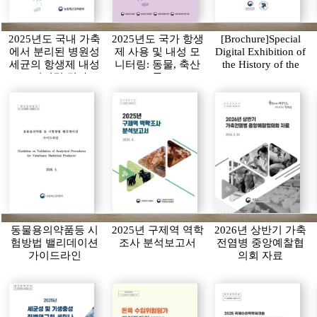
2025년도 국내 가축
2025년도 국가 항생
[Brochure]Special
에서 분리된 병원성
제 사용 및 내성 모
Digital Exhibition of
세균의 항생제 내성
니터링: 동물, 축산
the History of the
모니터링 결과
물
APQA
동물용의약품등 시
2025년 구제역 역학
2026년 상반기 가축
험방법 밸리데이션
조사 분석보고서
전염병 중앙예찰협
가이드라인
의회 자료