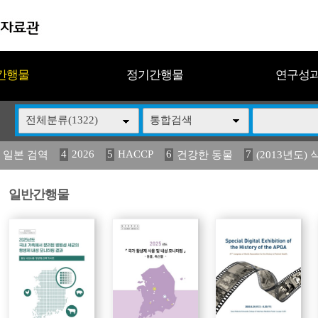
간행물
정기간행물
연구성
전체분류(1322)
통합검색
4
2026
5
HACCP
6
7
 일본 검역
건강한 동물
(2013년도) 
13
14
15
16
17
 도감
媛 異
(2013년도) 식
구제역
관리
일반간행물