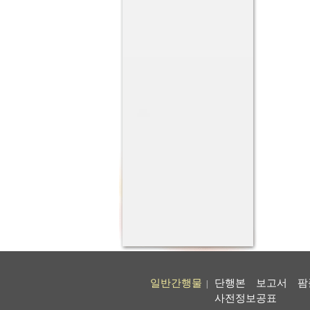
일반간행물
단행본
보고서
팜
|
사전정보공표