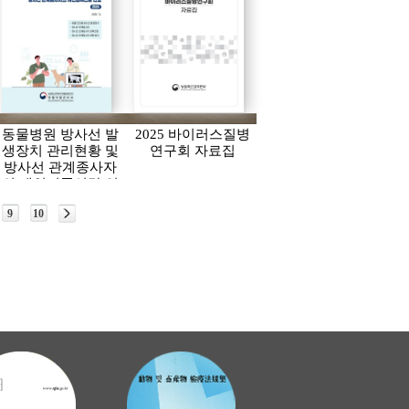
동물병원 방사선 발
2025 바이러스질병
생장치 관리현황 및
연구회 자료집
방사선 관계종사자
의 개인피폭선량 연
보(2024)
9
10