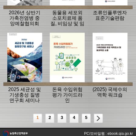
2026년 상반기
동물용 세포외
조류인플루엔자
가축전염병 중
소포치료제 품
표준기술편람
앙예찰협의회
질, 비임상 및 임
자료
상평가 가이드
라인
2025 세균성 및
돈육 수입위험
(2025) 국제수의
기생충성 질병
평가 가이드라
역학 워크숍
연구회 세미나
인
1
2
3
4
5
PC/모바일웹 : ebook.qia.go.kr