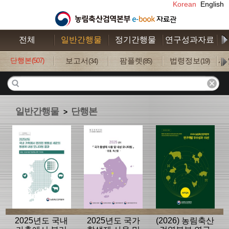
Korean
English
전체
일반간행물
정기간행물
연구성과자료
수
단행본
보고서
팜플렛
법령정보
사
(507)
(34)
(85)
(19)
일반간행물
단행본
>
2025년도 국내
2025년도 국가
(2026) 농림축산