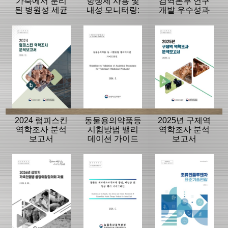
가축에서 분리
항생제 사용 및
검역본부 연구
된 병원성 세균
내성 모니터링:
개발 우수성과
의 항생제 내성
동물, 축산물
15선
모니터링 결과
2024 럼피스킨
동물용의약품등
2025년 구제역
역학조사 분석
시험방법 밸리
역학조사 분석
보고서
데이션 가이드
보고서
라인