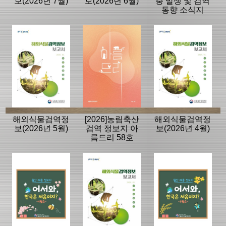
보(2026년 7월)
보(2026년 6월)
충 발생 및 검역
동향 소식지
해외식물검역정
[2026]농림축산
해외식물검역정
보(2026년 5월)
검역 정보지 아
보(2026년 4월)
름드리 58호