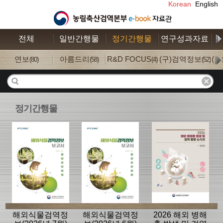
Korean
English
전체
일반간행물
정기간행물
연구성과자료
수
연보
아름드리
R&D FOCUS
(구)검역정보
(
(80)
(58)
(4)
(52)
정기간행물
해외식물검역정
해외식물검역정
2026 해외 병해