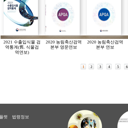
2021 수출입식물 검
2020 농림축산검역
2020 농림축산검역
역통계(舊. 식물검
본부 영문연보
본부 연보
역연보)
1
2
3
4
5
6
플렛
법령정보