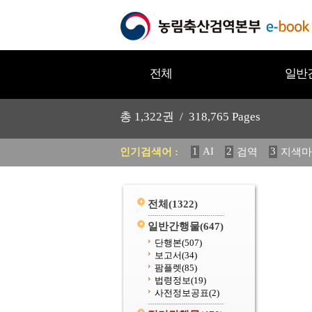
전체
일반
총
1,322
권 /
318,765
Pages
1
AI
2
3
인기검색어 :
검역
지색마
11
2025
12
중독성 식물
20
수의과학검역원
전체
(1322)
일반간행물
(647)
단행본
(507)
보고서
(34)
팜플렛
(85)
법령정보
(19)
사전정보공표
(2)