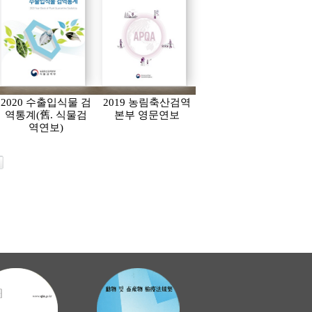
2020 수출입식물 검
2019 농림축산검역
역통계(舊. 식물검
본부 영문연보
역연보)