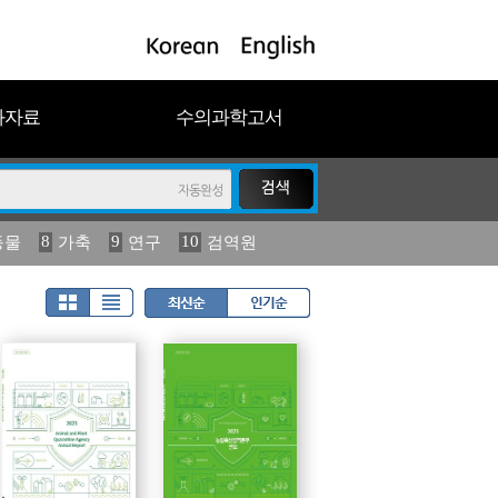
과자료
수의과학고서
8
9
10
동물
가축
연구
검역원
18
2023
19
연보
농림수산