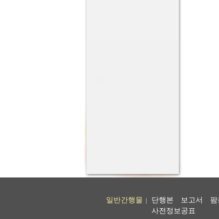
일반간행물
단행본
보고서
팜
|
사전정보공표