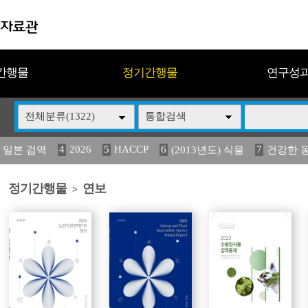
간행물
정기간행물
연구성
전체분류(1322)
통합검색
4
2026
5
HACCP
6
7
 일본 검역
(2013년도) 식물
건강한 
13
14
15
16
17
 도감
媛 異
(2013년도) 식
구제역
관리
정기간행물
연보
>