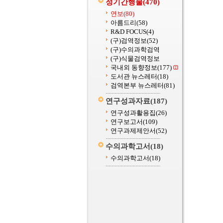
정기간행물
(470)
연보
(80)
아름드리
(58)
R&D FOCUS
(4)
(구)검역정보
(52)
(구)수의과학검역
(구)식물검역정보
국내외 동향정보
(177)
도서관 뉴스레터
(18)
검역본부 뉴스레터
(81)
연구성과자료
(187)
연구성과활용집
(26)
연구보고서
(109)
연구과제제안서
(52)
수의과학고서
(18)
수의과학고서
(18)