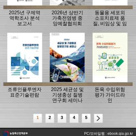
2025년 구제역
2026년 상반기
동물용 세포외
역학조사 분석
가축전염병 중
소포치료제 품
보고서
앙예찰협의회
질, 비임상 및 임
자료
상평가 가이드
라인
조류인플루엔자
2025 세균성 및
돈육 수입위험
표준기술편람
기생충성 질병
평가 가이드라
연구회 세미나
인
1
2
3
4
5
PC/모바일웹 : ebook.qia.go.kr