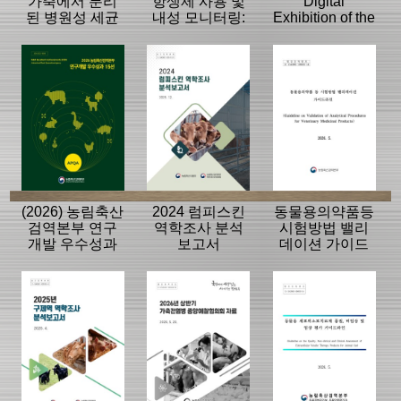
가축에서 분리
항생제 사용 및
Digital
된 병원성 세균
내성 모니터링:
Exhibition of the
의 항생제 내성
동물, 축산물
History of the
모니터링 결과
APQA
(2026) 농림축산
2024 럼피스킨
동물용의약품등
검역본부 연구
역학조사 분석
시험방법 밸리
개발 우수성과
보고서
데이션 가이드
15선
라인