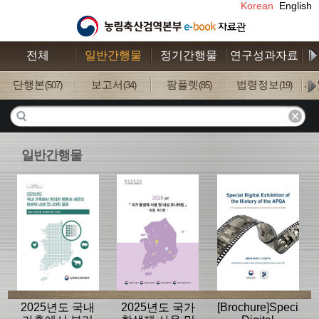
Korean
English
전체
일반간행물
정기간행물
연구성과자료
수
단행본
보고서
팜플렛
법령정보
사
(507)
(34)
(85)
(19)
일반간행물
2025년도 국내
2025년도 국가
[Brochure]Special