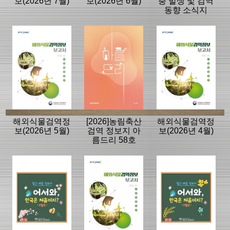
보(2026년 7월)
보(2026년 6월)
충 발생 및 검역
동향 소식지
해외식물검역정
[2026]농림축산
해외식물검역정
보(2026년 5월)
검역 정보지 아
보(2026년 4월)
름드리 58호