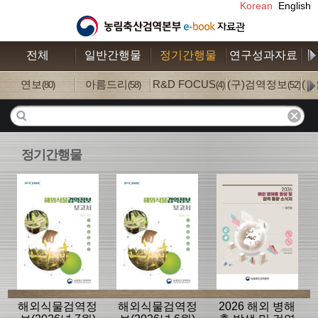
Korean
English
전체
일반간행물
정기간행물
연구성과자료
수
연보
아름드리
R&D FOCUS
(구)검역정보
(
(80)
(58)
(4)
(52)
정기간행물
해외식물검역정
해외식물검역정
2026 해외 병해