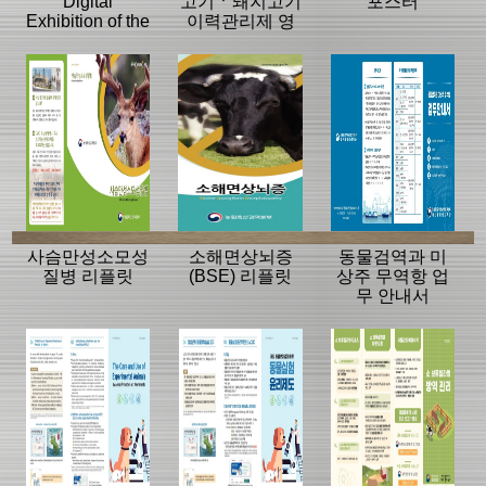
Digital
고기ㆍ돼지고기
포스터
Exhibition of the
이력관리제 영
History of the
업자 준수사항
APQA
사슴만성소모성
소해면상뇌증
동물검역과 미
질병 리플릿
(BSE) 리플릿
상주 무역항 업
무 안내서