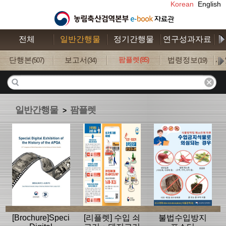
Korean
English
전체
일반간행물
정기간행물
연구성과자료
수
단행본
보고서
팜플렛
법령정보
사
(85)
(507)
(34)
(19)
일반간행물
팜플렛
>
[Brochure]Special
[리플렛] 수입 쇠
불법수입방지