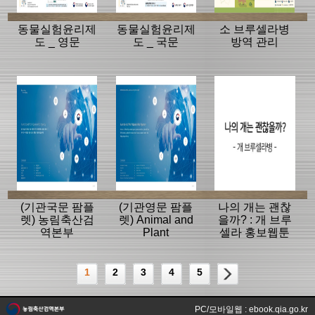
동물실험윤리제
동물실험윤리제
소 브루셀라병
도 _ 영문
도 _ 국문
방역 관리
(기관국문 팜플
(기관영문 팜플
나의 개는 괜찮
렛) 농림축산검
렛) Animal and
을까? : 개 브루
역본부
Plant
셀라 홍보웹툰
Quarantine
Agency
1
2
3
4
5
PC/모바일웹 : ebook.qia.go.kr