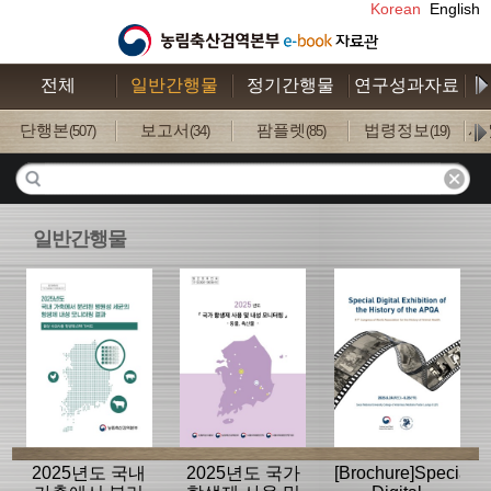
Korean
English
전체
일반간행물
정기간행물
연구성과자료
수
단행본
보고서
팜플렛
법령정보
사
(507)
(34)
(85)
(19)
일반간행물
2025년도 국내
2025년도 국가
[Brochure]Special