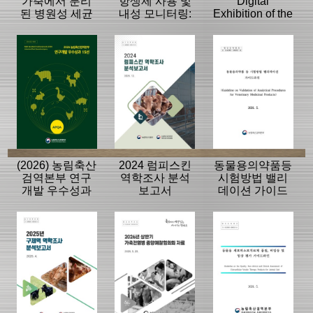
가축에서 분리
항생제 사용 및
Digital
된 병원성 세균
내성 모니터링:
Exhibition of the
의 항생제 내성
동물, 축산물
History of the
모니터링 결과
APQA
(2026) 농림축산
2024 럼피스킨
동물용의약품등
검역본부 연구
역학조사 분석
시험방법 밸리
개발 우수성과
보고서
데이션 가이드
15선
라인