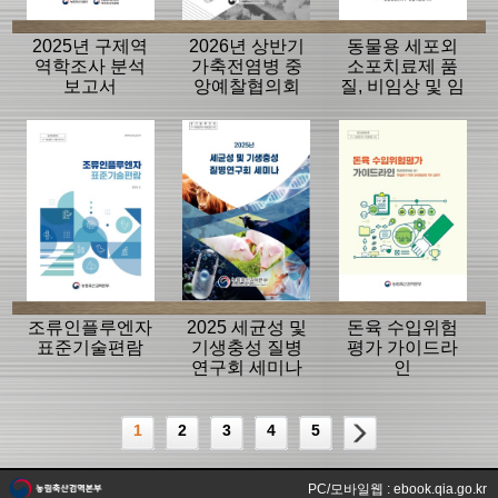
2025년 구제역
2026년 상반기
동물용 세포외
역학조사 분석
가축전염병 중
소포치료제 품
보고서
앙예찰협의회
질, 비임상 및 임
자료
상평가 가이드
라인
조류인플루엔자
2025 세균성 및
돈육 수입위험
표준기술편람
기생충성 질병
평가 가이드라
연구회 세미나
인
1
2
3
4
5
PC/모바일웹 : ebook.qia.go.kr