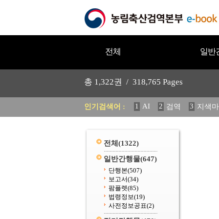
전체
일반
총
1,322
권 /
318,765
Pages
1
AI
2
3
인기검색어 :
검역
지색마
11
2025
12
중독성 식물
20
수의과학검역원
전체
(1322)
일반간행물
(647)
단행본
(507)
보고서
(34)
팜플렛
(85)
법령정보
(19)
사전정보공표
(2)