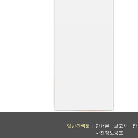
일반간행물
단행본
보고서
팜
|
사전정보공표