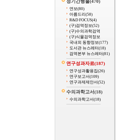
정기간행물
(470)
연보
(80)
아름드리
(58)
R&D FOCUS
(4)
(구)검역정보
(52)
(구)수의과학검역
(구)식물검역정보
국내외 동향정보
(177)
도서관 뉴스레터
(18)
검역본부 뉴스레터
(81)
연구성과자료
(187)
연구성과활용집
(26)
연구보고서
(109)
연구과제제안서
(52)
수의과학고서
(18)
수의과학고서
(18)