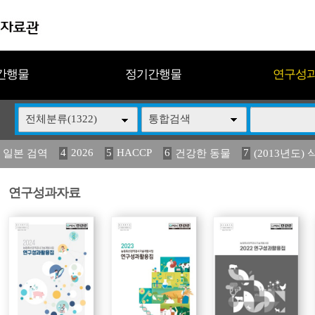
간행물
정기간행물
연구성
전체분류(1322)
통합검색
4
2026
5
HACCP
6
7
 일본 검역
건강한 동물
(2013년도) 
13
14
15
16
17
 도감
媛 異
(2013년도) 식
구제역
관리
연구성과자료