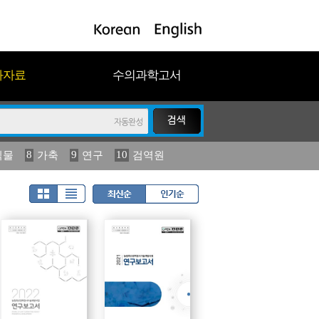
과자료
수의과학고서
8
9
10
식물
가축
연구
검역원
18
2023
19
연보
농림수산