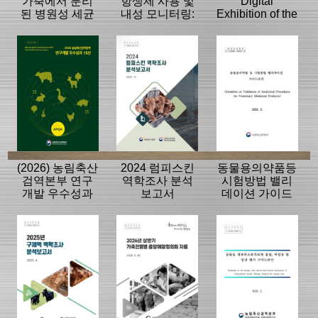
가축에서 분리
항생제 사용 및
Digital
된 병원성 세균
내성 모니터링:
Exhibition of the
의 항생제 내성
동물, 축산물
History of the
모니터링 결과
APQA
(2026) 농림축산
2024 럼피스킨
동물용의약품등
검역본부 연구
역학조사 분석
시험방법 밸리
개발 우수성과
보고서
데이션 가이드
15선
라인