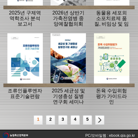
2025년 구제역
2026년 상반기
동물용 세포외
역학조사 분석
가축전염병 중
소포치료제 품
보고서
앙예찰협의회
질, 비임상 및 임
자료
상평가 가이드
라인
조류인플루엔자
2025 세균성 및
돈육 수입위험
표준기술편람
기생충성 질병
평가 가이드라
연구회 세미나
인
1
2
3
4
5
PC/모바일웹 : ebook.qia.go.kr