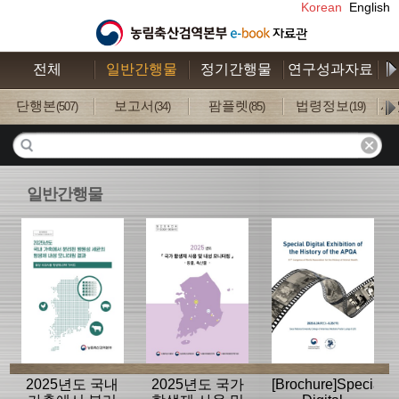
Korean
English
전체
일반간행물
정기간행물
연구성과자료
수
단행본
보고서
팜플렛
법령정보
사
(507)
(34)
(85)
(19)
일반간행물
2025년도 국내
2025년도 국가
[Brochure]Special