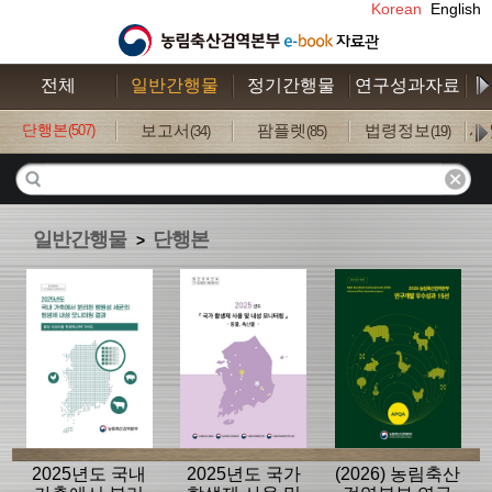
Korean
English
전체
일반간행물
정기간행물
연구성과자료
수
단행본
보고서
팜플렛
법령정보
사
(507)
(34)
(85)
(19)
일반간행물
단행본
>
2025년도 국내
2025년도 국가
(2026) 농림축산