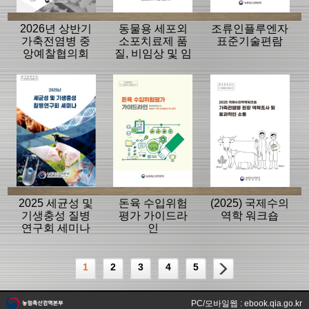
2026년 상반기
동물용 세포외
조류인플루엔자
가축전염병 중
소포치료제 품
표준기술편람
앙예찰협의회
질, 비임상 및 임
자료
상평가 가이드
라인
2025 세균성 및
돈육 수입위험
(2025) 국제수의
기생충성 질병
평가 가이드라
역학 워크숍
연구회 세미나
인
1
2
3
4
5
PC/모바일웹 : ebook.qia.go.kr