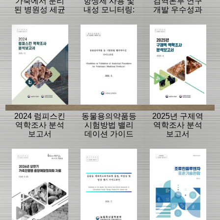
가축에서 분리
항생제 사용 및
검역본부 연구
된 병원성 세균
내성 모니터링:
개발 우수성과
의 항생제 내성
동물, 축산물
15선
모니터링 결과
2024 럼피스킨
동물용의약품등
2025년 구제역
역학조사 분석
시험방법 밸리
역학조사 분석
보고서
데이션 가이드
보고서
라인