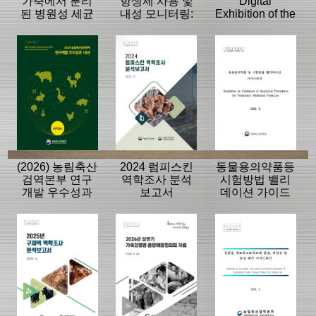
가축에서 분리
항생제 사용 및
Digital
된 병원성 세균
내성 모니터링:
Exhibition of the
의 항생제 내성
동물, 축산물
History of the
모니터링 결과
APQA
(2026) 농림축산
2024 럼피스킨
동물용의약품등
검역본부 연구
역학조사 분석
시험방법 밸리
개발 우수성과
보고서
데이션 가이드
15선
라인