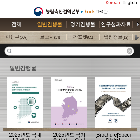
Korean
English
전체
일반간행물
정기간행물
연구성과자료
수
단행본
보고서
팜플렛
법령정보
사
(507)
(34)
(85)
(19)
일반간행물
2025년도 국내
2025년도 국가
[Brochure]Special