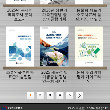
2025년 구제역
2026년 상반기
동물용 세포외
역학조사 분석
가축전염병 중
소포치료제 품
보고서
앙예찰협의회
질, 비임상 및 임
자료
상평가 가이드
라인
조류인플루엔자
2025 세균성 및
돈육 수입위험
표준기술편람
기생충성 질병
평가 가이드라
연구회 세미나
인
1
2
3
4
5
PC/모바일웹 : ebook.qia.go.kr