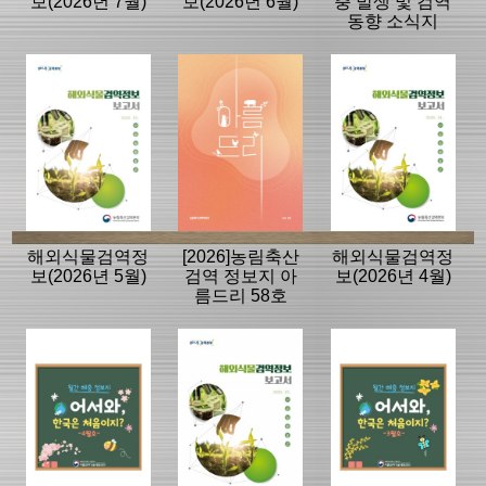
보(2026년 7월)
보(2026년 6월)
충 발생 및 검역
동향 소식지
해외식물검역정
[2026]농림축산
해외식물검역정
보(2026년 5월)
검역 정보지 아
보(2026년 4월)
름드리 58호