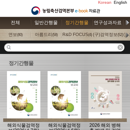
Korean
English
전체
일반간행물
정기간행물
연구성과자료
수
연보
아름드리
R&D FOCUS
(구)검역정보
(
(80)
(58)
(4)
(52)
정기간행물
해외식물검역정
해외식물검역정
2026 해외 병해