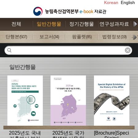
Korean
English
전체
일반간행물
정기간행물
연구성과자료
수
단행본
보고서
팜플렛
법령정보
사
(507)
(34)
(85)
(19)
일반간행물
2025년도 국내
2025년도 국가
[Brochure]Special