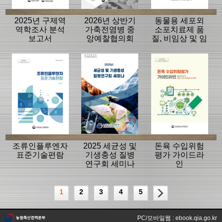
2025년 구제역
2026년 상반기
동물용 세포외
역학조사 분석
가축전염병 중
소포치료제 품
보고서
앙예찰협의회
질, 비임상 및 임
자료
상평가 가이드
라인
조류인플루엔자
2025 세균성 및
돈육 수입위험
표준기술편람
기생충성 질병
평가 가이드라
연구회 세미나
인
1
2
3
4
5
PC/모바일웹 : ebook.qia.go.kr