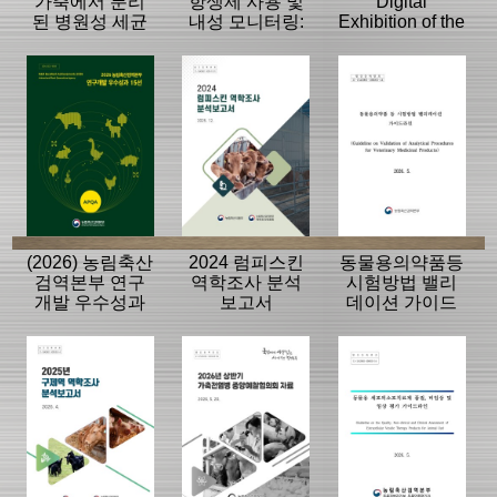
가축에서 분리
항생제 사용 및
Digital
된 병원성 세균
내성 모니터링:
Exhibition of the
의 항생제 내성
동물, 축산물
History of the
모니터링 결과
APQA
(2026) 농림축산
2024 럼피스킨
동물용의약품등
검역본부 연구
역학조사 분석
시험방법 밸리
개발 우수성과
보고서
데이션 가이드
15선
라인