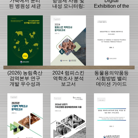
가축에서 분리
항생제 사용 및
Digital
된 병원성 세균
내성 모니터링:
Exhibition of the
의 항생제 내성
동물, 축산물
History of the
모니터링 결과
APQA
(2026) 농림축산
2024 럼피스킨
동물용의약품등
검역본부 연구
역학조사 분석
시험방법 밸리
개발 우수성과
보고서
데이션 가이드
15선
라인