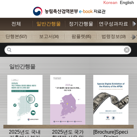
Korean
English
전체
일반간행물
정기간행물
연구성과자료
수
단행본
보고서
팜플렛
법령정보
사
(507)
(34)
(85)
(19)
일반간행물
2025년도 국내
2025년도 국가
[Brochure]Special