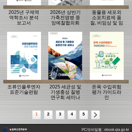
2025년 구제역
2026년 상반기
동물용 세포외
역학조사 분석
가축전염병 중
소포치료제 품
보고서
앙예찰협의회
질, 비임상 및 임
자료
상평가 가이드
라인
조류인플루엔자
2025 세균성 및
돈육 수입위험
표준기술편람
기생충성 질병
평가 가이드라
연구회 세미나
인
1
2
3
4
5
PC/모바일웹 : ebook.qia.go.kr