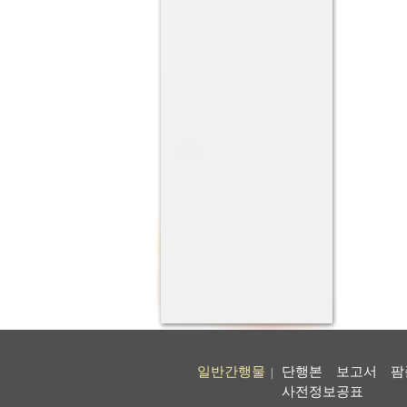
일반간행물
단행본
보고서
팜
|
사전정보공표