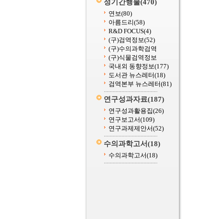
정기간행물
(470)
연보
(80)
아름드리
(58)
R&D FOCUS
(4)
(구)검역정보
(52)
(구)수의과학검역
(구)식물검역정보
국내외 동향정보
(177)
도서관 뉴스레터
(18)
검역본부 뉴스레터
(81)
연구성과자료
(187)
연구성과활용집
(26)
연구보고서
(109)
연구과제제안서
(52)
수의과학고서
(18)
수의과학고서
(18)