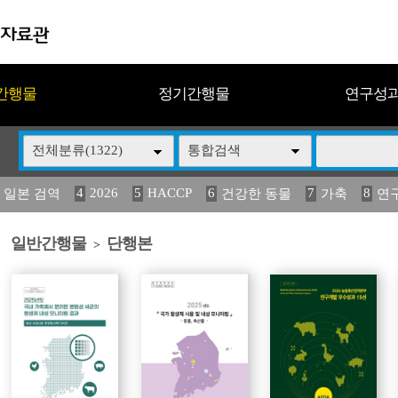
간행물
정기간행물
연구성
전체분류(1322)
통합검색
4
2026
5
HACCP
6
7
8
 일본 검역
건강한 동물
가축
연
14
15
16
17
18
2
媛 異
(2013년도) 식
구제역
관리
연보
일반간행물
단행본
>