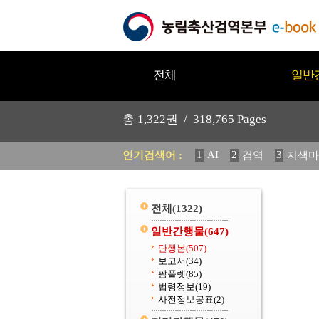
전체
일반
총
1,322
권 /
318,765
Pages
1
AI
2
3
인기검색어 :
검역
지색마
12
13
중독성 식물 도감
20
수의과학검역원
전체
(1322)
일반간행물
(647)
단행본
(507)
보고서
(34)
팜플렛
(85)
법령정보
(19)
사전정보공표
(2)