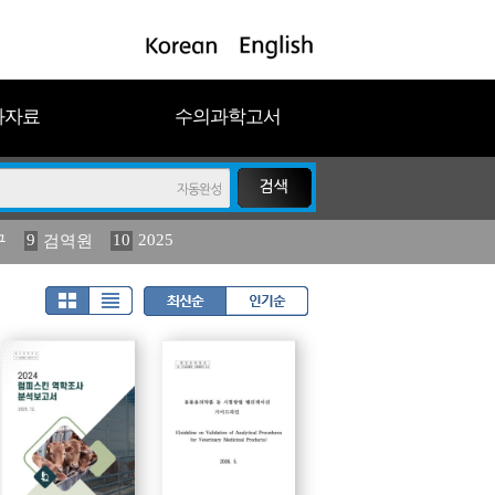
과자료
수의과학고서
9
10
2025
구
검역원
11
(2013년도) 식물
023
19
농림수산