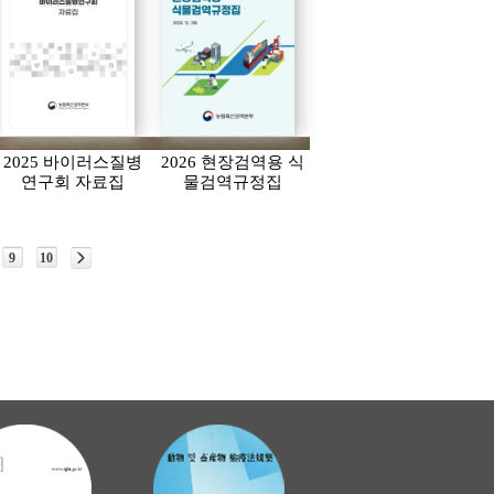
2025 바이러스질병
2026 현장검역용 식
연구회 자료집
물검역규정집
9
10