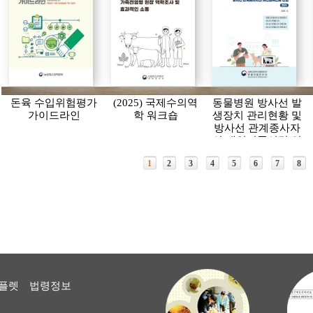
돈육 수입위험평가
(2025) 국제수의역
동물병원 방사선 발
가이드라인
학 워크숍
생장치 관리현황 및
방사선 관계종사자
의 개인피폭선량 연
보(2024)
1
2
3
4
5
6
7
8
플렛
법령정보