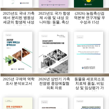
2025년도 국내 가축
2025년도 국가 항생
(2026) 농림축산검
에서 분리된 병원성
제 사용 및 내성 모
역본부 연구개발 우
세균의 항생제 내성
니터링: 동물, 축산
수성과 15선
모니터링 결과
물
2025년 구제역 역학
2026년 상반기 가축
동물용 세포외소포
조사 분석보고서
전염병 중앙예찰협
치료제 품질, 비임
의회 자료
상 및 임상평가 가
이드라인