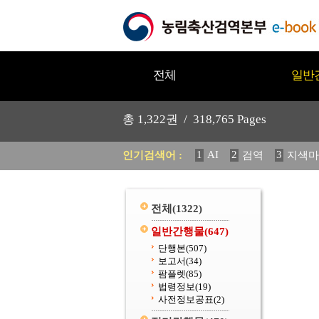
전체
일반
총
1,322
권 /
318,765
Pages
1
AI
2
3
인기검색어 :
검역
지색마
11
2025
12
중독성 식물
20
수의과학검역원
전체
(1322)
일반간행물
(647)
단행본
(507)
보고서
(34)
팜플렛
(85)
법령정보
(19)
사전정보공표
(2)