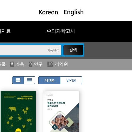
과자료
수의과학고서
8
9
10
동물
가축
연구
검역원
18
2023
19
연보
농림수산