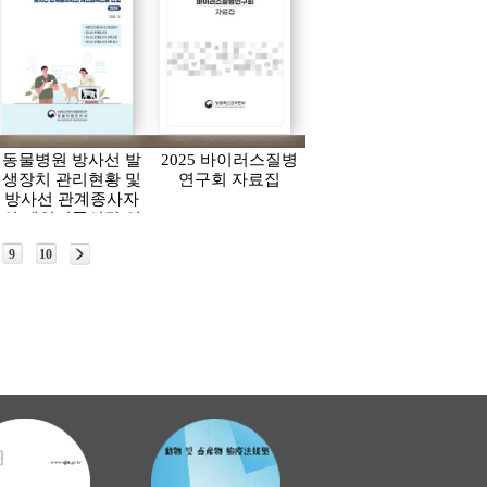
동물병원 방사선 발
2025 바이러스질병
생장치 관리현황 및
연구회 자료집
방사선 관계종사자
의 개인피폭선량 연
보(2024)
9
10