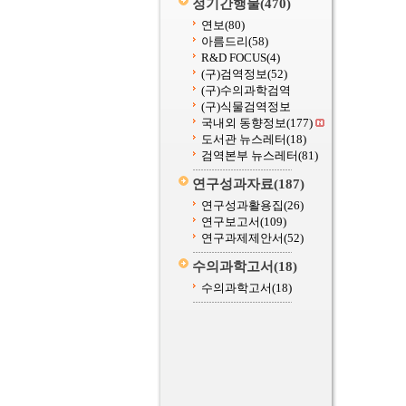
정기간행물
(470)
연보
(80)
아름드리
(58)
R&D FOCUS
(4)
(구)검역정보
(52)
(구)수의과학검역
(구)식물검역정보
국내외 동향정보
(177)
도서관 뉴스레터
(18)
검역본부 뉴스레터
(81)
연구성과자료
(187)
연구성과활용집
(26)
연구보고서
(109)
연구과제제안서
(52)
수의과학고서
(18)
수의과학고서
(18)