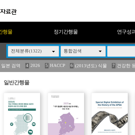
간행물
정기간행물
연구성
전체분류(1322)
통합검색
4
2026
5
HACCP
6
7
 일본 검역
(2013년도) 식물
건강한 
13
14
15
16
17
 도감
媛 異
(2013년도) 식
구제역
관리
일반간행물