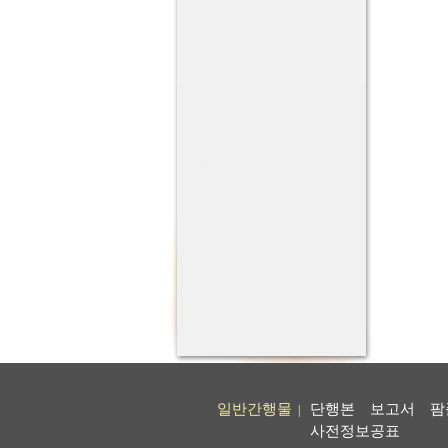
일반간행물
단행본
보고서
팜
|
사전정보공표