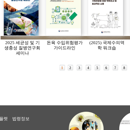
2025 세균성 및 기
돈육 수입위험평가
(2025) 국제수의역
생충성 질병연구회
가이드라인
학 워크숍
세미나
1
2
3
4
5
6
7
8
플렛
법령정보