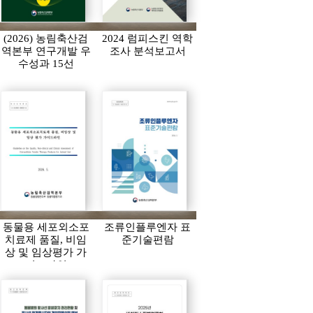
(2026) 농림축산검
2024 럼피스킨 역학
역본부 연구개발 우
조사 분석보고서
수성과 15선
동물용 세포외소포
조류인플루엔자 표
치료제 품질, 비임
준기술편람
상 및 임상평가 가
이드라인