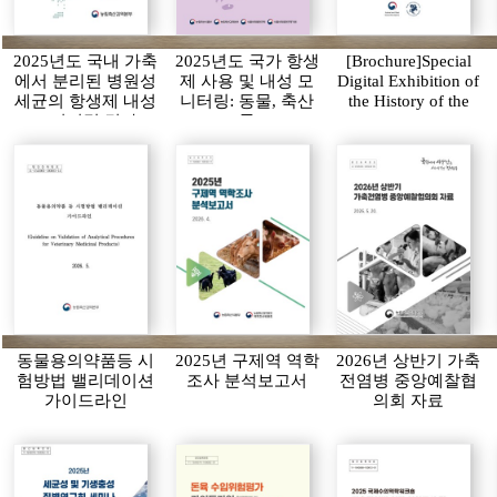
2025년도 국내 가축
2025년도 국가 항생
[Brochure]Special
에서 분리된 병원성
제 사용 및 내성 모
Digital Exhibition of
세균의 항생제 내성
니터링: 동물, 축산
the History of the
모니터링 결과
물
APQA
동물용의약품등 시
2025년 구제역 역학
2026년 상반기 가축
험방법 밸리데이션
조사 분석보고서
전염병 중앙예찰협
가이드라인
의회 자료