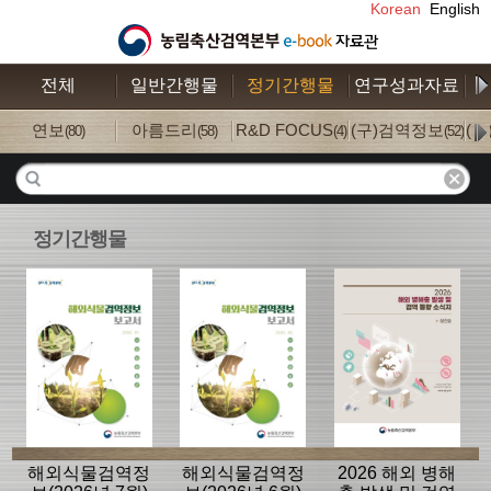
Korean
English
전체
일반간행물
정기간행물
연구성과자료
수
연보
아름드리
R&D FOCUS
(구)검역정보
(
(80)
(58)
(4)
(52)
정기간행물
해외식물검역정
해외식물검역정
2026 해외 병해