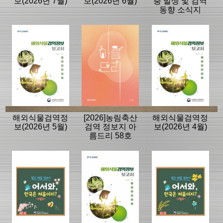
보(2026년 7월)
보(2026년 6월)
충 발생 및 검역
동향 소식지
해외식물검역정
[2026]농림축산
해외식물검역정
보(2026년 5월)
검역 정보지 아
보(2026년 4월)
름드리 58호