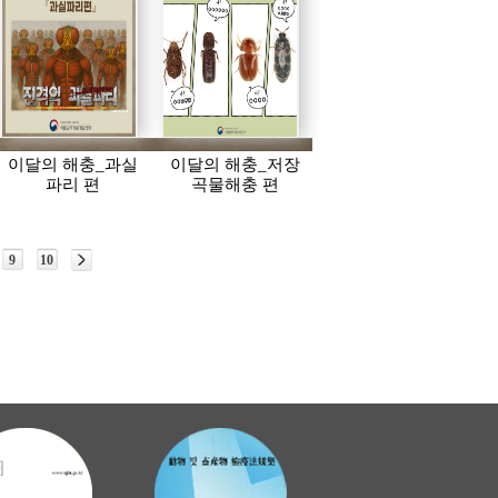
이달의 해충_과실
이달의 해충_저장
파리 편
곡물해충 편
9
10