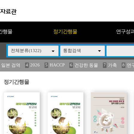
간행물
정기간행물
연구성
전체분류(1322)
통합검색
4
2026
5
HACCP
6
7
8
 일본 검역
건강한 동물
가축
연
14
15
16
17
18
2
媛 異
(2013년도) 식
구제역
관리
연보
정기간행물