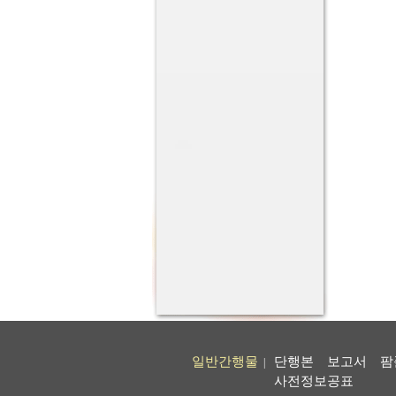
일반간행물
단행본
보고서
팜
|
사전정보공표