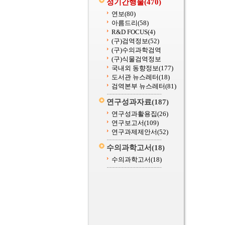
정기간행물
(470)
연보
(80)
아름드리
(58)
R&D FOCUS
(4)
(구)검역정보
(52)
(구)수의과학검역
(구)식물검역정보
국내외 동향정보
(177)
도서관 뉴스레터
(18)
검역본부 뉴스레터
(81)
연구성과자료
(187)
연구성과활용집
(26)
연구보고서
(109)
연구과제제안서
(52)
수의과학고서
(18)
수의과학고서
(18)