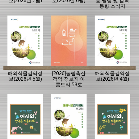
보(2026년 7월)
보(2026년 6월)
충 발생 및 검역
동향 소식지
해외식물검역정
[2026]농림축산
해외식물검역정
보(2026년 5월)
검역 정보지 아
보(2026년 4월)
름드리 58호