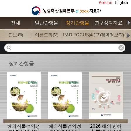
Korean
English
전체
일반간행물
정기간행물
연구성과자료
수
연보
아름드리
R&D FOCUS
(구)검역정보
(
(80)
(58)
(4)
(52)
정기간행물
해외식물검역정
해외식물검역정
2026 해외 병해