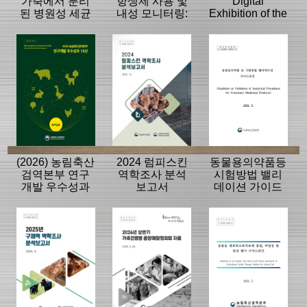
가축에서 분리
항생제 사용 및
Digital
된 병원성 세균
내성 모니터링:
Exhibition of the
의 항생제 내성
동물, 축산물
History of the
모니터링 결과
APQA
(2026) 농림축산
2024 럼피스킨
동물용의약품등
검역본부 연구
역학조사 분석
시험방법 밸리
개발 우수성과
보고서
데이션 가이드
15선
라인