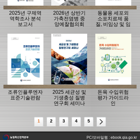
2025년 구제역
2026년 상반기
동물용 세포외
역학조사 분석
가축전염병 중
소포치료제 품
보고서
앙예찰협의회
질, 비임상 및 임
자료
상평가 가이드
라인
조류인플루엔자
2025 세균성 및
돈육 수입위험
표준기술편람
기생충성 질병
평가 가이드라
연구회 세미나
인
1
2
3
4
5
PC/모바일웹 : ebook.qia.go.kr