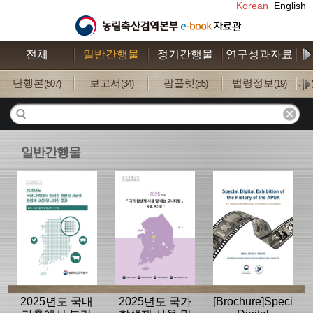
Korean
English
전체
일반간행물
정기간행물
연구성과자료
수
단행본
보고서
팜플렛
법령정보
사
(507)
(34)
(85)
(19)
일반간행물
2025년도 국내
2025년도 국가
[Brochure]Special