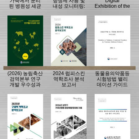
가축에서 분리
항생제 사용 및
Digital
된 병원성 세균
내성 모니터링:
Exhibition of the
의 항생제 내성
동물, 축산물
History of the
모니터링 결과
APQA
(2026) 농림축산
2024 럼피스킨
동물용의약품등
검역본부 연구
역학조사 분석
시험방법 밸리
개발 우수성과
보고서
데이션 가이드
15선
라인