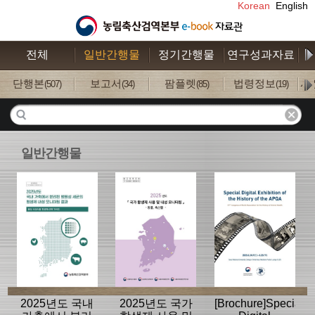
Korean
English
전체
일반간행물
정기간행물
연구성과자료
수
단행본
보고서
팜플렛
법령정보
사
(507)
(34)
(85)
(19)
일반간행물
2025년도 국내
2025년도 국가
[Brochure]Special