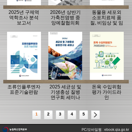
2025년 구제역
2026년 상반기
동물용 세포외
역학조사 분석
가축전염병 중
소포치료제 품
보고서
앙예찰협의회
질, 비임상 및 임
자료
상평가 가이드
라인
조류인플루엔자
2025 세균성 및
돈육 수입위험
표준기술편람
기생충성 질병
평가 가이드라
연구회 세미나
인
1
2
3
4
5
PC/모바일웹 : ebook.qia.go.kr