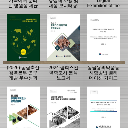
가축에서 분리
항생제 사용 및
Digital
된 병원성 세균
내성 모니터링:
Exhibition of the
의 항생제 내성
동물, 축산물
History of the
모니터링 결과
APQA
(2026) 농림축산
2024 럼피스킨
동물용의약품등
검역본부 연구
역학조사 분석
시험방법 밸리
개발 우수성과
보고서
데이션 가이드
15선
라인