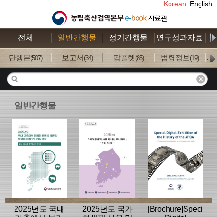
Korean
English
전체
일반간행물
정기간행물
연구성과자료
수
단행본
보고서
팜플렛
법령정보
사
(507)
(34)
(85)
(19)
일반간행물
2025년도 국내
2025년도 국가
[Brochure]Special