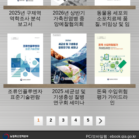
2025년 구제역
2026년 상반기
동물용 세포외
역학조사 분석
가축전염병 중
소포치료제 품
보고서
앙예찰협의회
질, 비임상 및 임
자료
상평가 가이드
라인
조류인플루엔자
2025 세균성 및
돈육 수입위험
표준기술편람
기생충성 질병
평가 가이드라
연구회 세미나
인
1
2
3
4
5
PC/모바일웹 : ebook.qia.go.kr