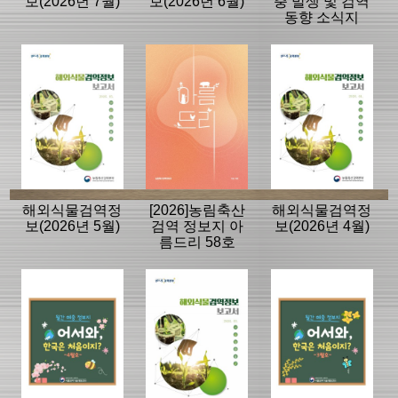
보(2026년 7월)
보(2026년 6월)
충 발생 및 검역
동향 소식지
해외식물검역정
[2026]농림축산
해외식물검역정
보(2026년 5월)
검역 정보지 아
보(2026년 4월)
름드리 58호