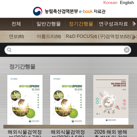
Korean
English
전체
일반간행물
정기간행물
연구성과자료
수
연보
아름드리
R&D FOCUS
(구)검역정보
(
(80)
(58)
(4)
(52)
정기간행물
해외식물검역정
해외식물검역정
2026 해외 병해