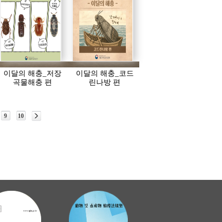
이달의 해충_저장
이달의 해충_코드
곡물해충 편
린나방 편
9
10