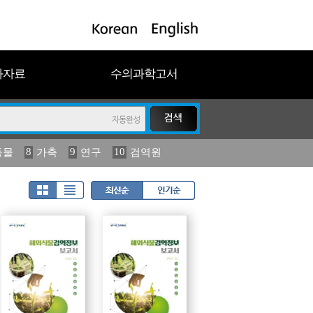
과자료
수의과학고서
8
9
10
동물
가축
연구
검역원
18
19
2023
연보
농림수산