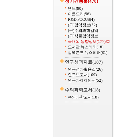
정기간행물
(470)
연보
(80)
아름드리
(58)
R&D FOCUS
(4)
(구)검역정보
(52)
(구)수의과학검역
(구)식물검역정보
국내외 동향정보
(177)
도서관 뉴스레터
(18)
검역본부 뉴스레터
(81)
연구성과자료
(187)
연구성과활용집
(26)
연구보고서
(109)
연구과제제안서
(52)
수의과학고서
(18)
수의과학고서
(18)