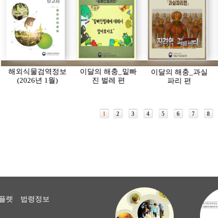
해외식물검역정보
이달의 해충_밑빠
이달의 해충_과실
(2026년 1월)
진 벌레 편
파리 편
1
2
3
4
5
6
7
8
플렛
법령정보