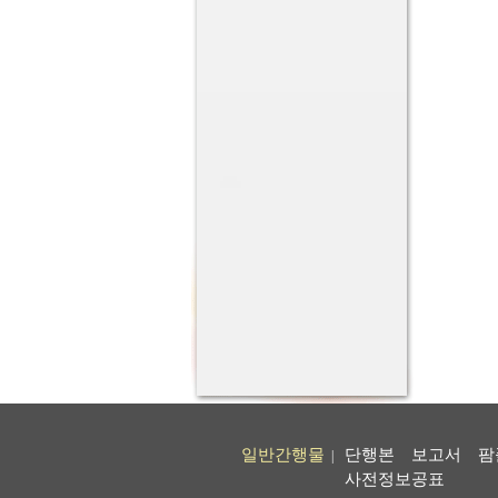
일반간행물
단행본
보고서
팜
|
사전정보공표