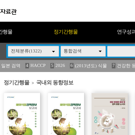
간행물
정기간행물
연구성
전체분류(1322)
통합검색
4
HACCP
5
2026
6
7
 일본 검역
(2013년도) 식물
건강한 
13
14
15
16
17
 도감
媛 異
(2013년도) 식
구제역
관리
정기간행물
국내외 동향정보
>