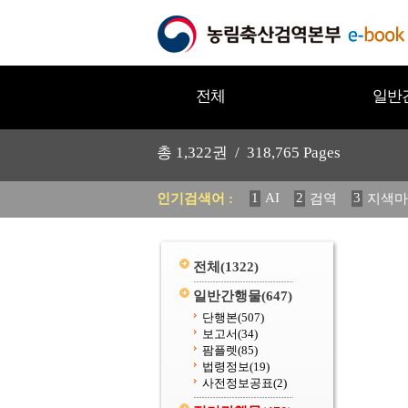
전체
일반
총
1,322
권 /
318,765
Pages
1
AI
2
3
인기검색어 :
검역
지색마
11
2025
12
중독성 식물
20
수의과학검역원
전체
(1322)
일반간행물
(647)
단행본
(507)
보고서
(34)
팜플렛
(85)
법령정보
(19)
사전정보공표
(2)