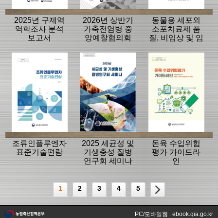
2025년 구제역
2026년 상반기
동물용 세포외
역학조사 분석
가축전염병 중
소포치료제 품
보고서
앙예찰협의회
질, 비임상 및 임
자료
상평가 가이드
라인
조류인플루엔자
2025 세균성 및
돈육 수입위험
표준기술편람
기생충성 질병
평가 가이드라
연구회 세미나
인
1
2
3
4
5
PC/모바일웹 : ebook.qia.go.kr