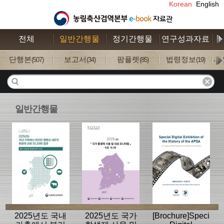
Korean
English
전체
일반간행물
정기간행물
연구성과자료
수
단행본
보고서
팜플렛
법령정보
사
(507)
(34)
(85)
(19)
일반간행물
2025년도 국내
2025년도 국가
[Brochure]Special