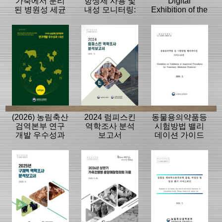
가축에서 분리
항생제 사용 및
Digital
된 병원성 세균
내성 모니터링:
Exhibition of the
의 항생제 내성
동물, 축산물
History of the
모니터링 결과
APQA
(2026) 농림축산
2024 럼피스킨
동물용의약품등
검역본부 연구
역학조사 분석
시험방법 밸리
개발 우수성과
보고서
데이션 가이드
15선
라인