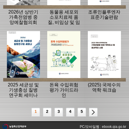
2026년 상반기
동물용 세포외
조류인플루엔자
가축전염병 중
소포치료제 품
표준기술편람
앙예찰협의회
질, 비임상 및 임
자료
상평가 가이드
라인
2025 세균성 및
돈육 수입위험
(2025) 국제수의
기생충성 질병
평가 가이드라
역학 워크숍
연구회 세미나
인
1
2
3
4
5
PC/모바일웹 : ebook.qia.go.kr