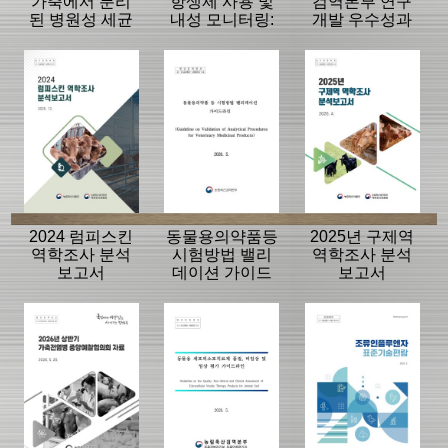
가축에서 분리
항생제 사용 및
검역본부 연구
된 병원성 세균
내성 모니터링:
개발 우수성과
의 항생제 내성
동물, 축산물
15선
모니터링 결과
2024 럼피스킨
동물용의약품등
2025년 구제역
역학조사 분석
시험방법 밸리
역학조사 분석
보고서
데이션 가이드
보고서
라인