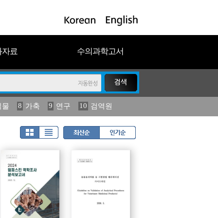
과자료
수의과학고서
8
9
10
식물
가축
연구
검역원
18
2023
19
연보
농림수산