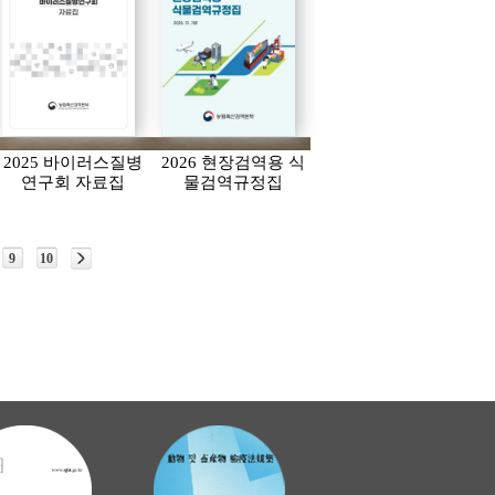
2025 바이러스질병
2026 현장검역용 식
연구회 자료집
물검역규정집
9
10