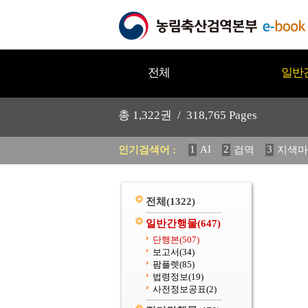
전체
일반
총
1,322
권 /
318,765
Pages
1
AI
2
3
인기검색어 :
검역
지색마
11
2025
12
중독성 식물
20
수의과학검역원
전체
(1322)
일반간행물
(647)
단행본
(507)
보고서
(34)
팜플렛
(85)
법령정보
(19)
사전정보공표
(2)