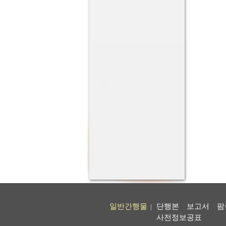
일반간행물
단행본
보고서
팜
|
사전정보공표