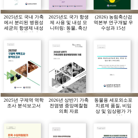
2025년도 국내 가축
2025년도 국가 항생
(2026) 농림축산검
에서 분리된 병원성
제 사용 및 내성 모
역본부 연구개발 우
세균의 항생제 내성
니터링: 동물, 축산
수성과 15선
모니터링 결과
물
2025년 구제역 역학
2026년 상반기 가축
동물용 세포외소포
조사 분석보고서
전염병 중앙예찰협
치료제 품질, 비임
의회 자료
상 및 임상평가 가
이드라인