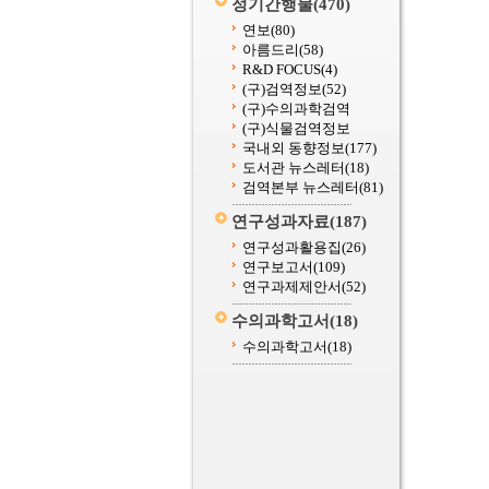
정기간행물
(470)
연보
(80)
아름드리
(58)
R&D FOCUS
(4)
(구)검역정보
(52)
(구)수의과학검역
(구)식물검역정보
국내외 동향정보
(177)
도서관 뉴스레터
(18)
검역본부 뉴스레터
(81)
연구성과자료
(187)
연구성과활용집
(26)
연구보고서
(109)
연구과제제안서
(52)
수의과학고서
(18)
수의과학고서
(18)