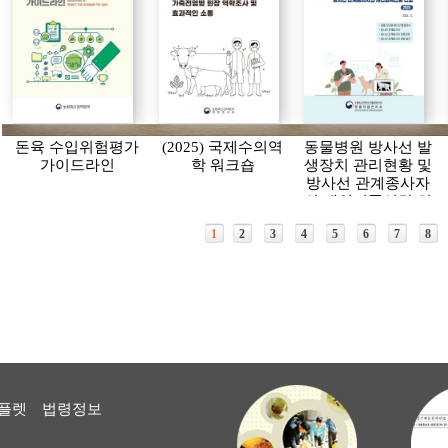
돈육 수입위험평가
(2025) 국제수의역
동물병원 방사선 발
가이드라인
학 워크숍
생장치 관리현황 및
방사선 관계종사자
의 개인피폭선량 연
보(2024)
1
2
3
4
5
6
7
8
플렛
법령정보