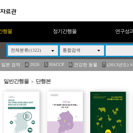
간행물
정기간행물
연구성
전체분류(1322)
통합검색
4
2026
5
HACCP
6
7
 일본 검역
건강한 동물
(2013년도) 
13
14
15
16
17
 도감
媛 異
(2013년도) 식
구제역
관리
일반간행물
단행본
>