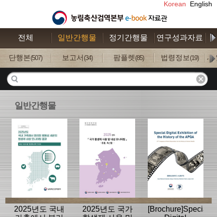
Korean
English
전체
일반간행물
정기간행물
연구성과자료
수
단행본
보고서
팜플렛
법령정보
사
(507)
(34)
(85)
(19)
일반간행물
2025년도 국내
2025년도 국가
[Brochure]Special