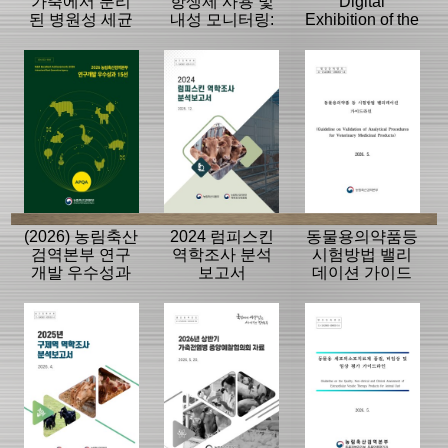
가축에서 분리
항생제 사용 및
Digital
된 병원성 세균
내성 모니터링:
Exhibition of the
의 항생제 내성
동물, 축산물
History of the
모니터링 결과
APQA
(2026) 농림축산
2024 럼피스킨
동물용의약품등
검역본부 연구
역학조사 분석
시험방법 밸리
개발 우수성과
보고서
데이션 가이드
15선
라인