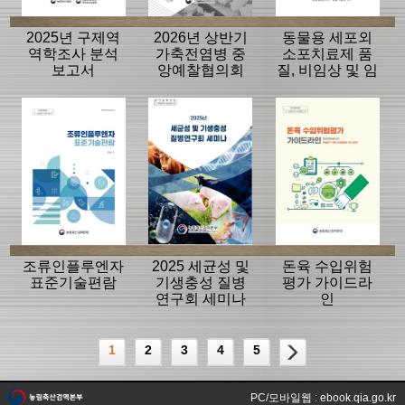
2025년 구제역
2026년 상반기
동물용 세포외
역학조사 분석
가축전염병 중
소포치료제 품
보고서
앙예찰협의회
질, 비임상 및 임
자료
상평가 가이드
라인
조류인플루엔자
2025 세균성 및
돈육 수입위험
표준기술편람
기생충성 질병
평가 가이드라
연구회 세미나
인
1
2
3
4
5
PC/모바일웹 : ebook.qia.go.kr