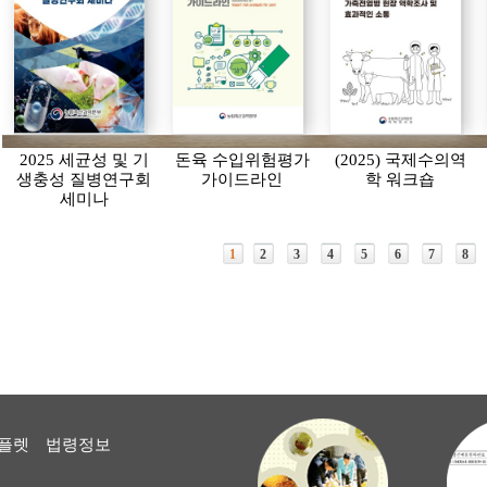
2025 세균성 및 기
돈육 수입위험평가
(2025) 국제수의역
생충성 질병연구회
가이드라인
학 워크숍
세미나
1
2
3
4
5
6
7
8
플렛
법령정보