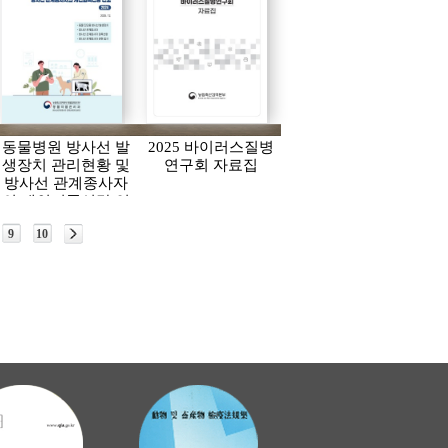
동물병원 방사선 발
2025 바이러스질병
생장치 관리현황 및
연구회 자료집
방사선 관계종사자
의 개인피폭선량 연
보(2024)
9
10