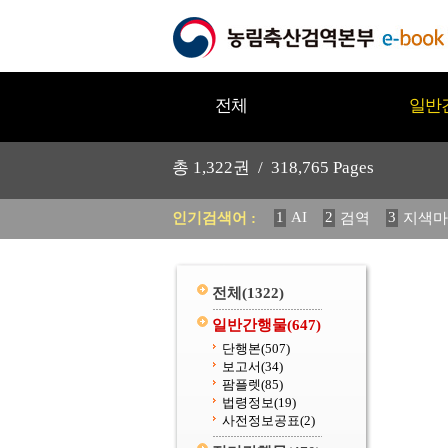
전체
일반
총
1,322
권 /
318,765
Pages
1
AI
2
3
인기검색어 :
검역
지색마
11
2025
12
중독성 식물
20
수의과학검역원
전체
(1322)
일반간행물
(647)
단행본
(507)
보고서
(34)
팜플렛
(85)
법령정보
(19)
사전정보공표
(2)