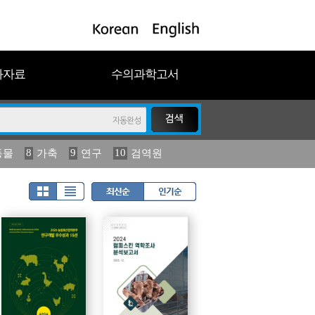
과자료
수의과학고서
8
9
10
동물
가축
연구
검역원
18
19
2023
연보
농림수산