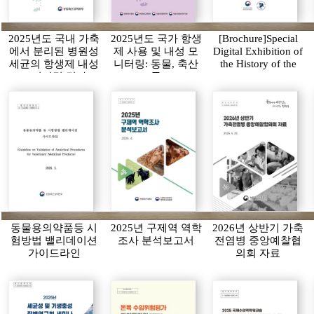
2025년도 국내 가축
2025년도 국가 항생
[Brochure]Special
에서 분리된 병원성
제 사용 및 내성 모
Digital Exhibition of
세균의 항생제 내성
니터링: 동물, 축산
the History of the
모니터링 결과
물
APQA
동물용의약품등 시
2025년 구제역 역학
2026년 상반기 가축
험방법 밸리데이션
조사 분석보고서
전염병 중앙예찰협
가이드라인
의회 자료