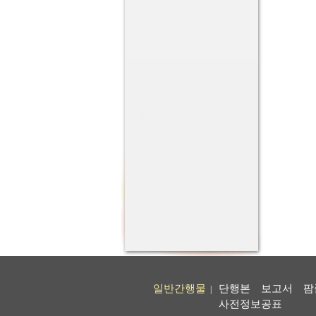
일반간행물
단행본
보고서
팜
|
사전정보공표