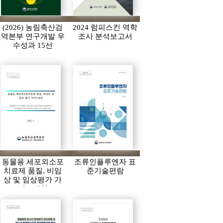
(2026) 농림축산검
2024 럼피스킨 역학
역본부 연구개발 우
조사 분석보고서
수성과 15선
동물용 세포외소포
조류인플루엔자 표
치료제 품질, 비임
준기술편람
상 및 임상평가 가
이드라인