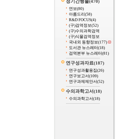
정기간행물
(470)
연보
(80)
아름드리
(58)
R&D FOCUS
(4)
(구)검역정보
(52)
(구)수의과학검역
(구)식물검역정보
국내외 동향정보
(177)
도서관 뉴스레터
(18)
검역본부 뉴스레터
(81)
연구성과자료
(187)
연구성과활용집
(26)
연구보고서
(109)
연구과제제안서
(52)
수의과학고서
(18)
수의과학고서
(18)