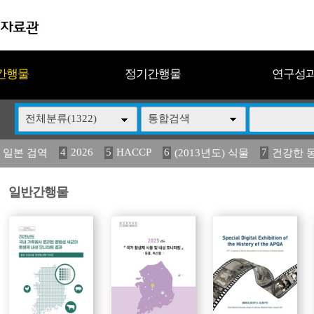
간행물
정기간행물
연구성
전체분류(1322)
통합검색
4
2026
5
HACCP
6
7
 일본 검역
(2013년도) 식물
건강한 
13
14
15
16
17
 도감
媛 異
(2013년도) 식
구제역
관리
일반간행물