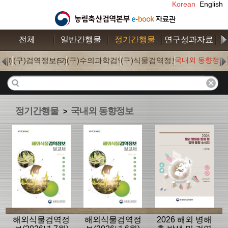
Korean
English
전체
일반간행물
정기간행물
연구성과자료
수
S
(구)검역정보
(구)수의과학검역
(구)식물검역정보
국내외 동향정보
(4)
(52)
(0)
(0)
정기간행물
국내외 동향정보
>
해외식물검역정
해외식물검역정
2026 해외 병해