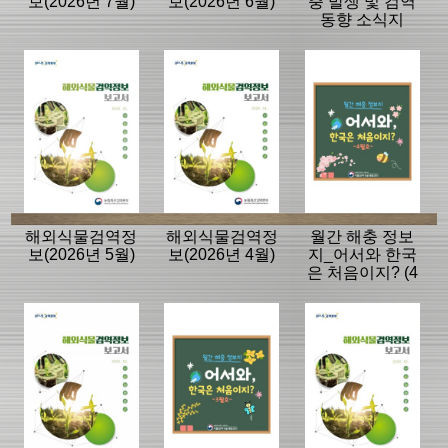
보(2026년 7월)
보(2026년 6월)
충 발생 및 검역
동향 소식지
해외식물검역정
해외식물검역정
월간 해충 정보
보(2026년 5월)
보(2026년 4월)
지_어서와 한국
은 처음이지? (4
월호)