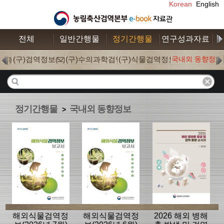
Korean
English
전체
일반간행물
정기간행물
연구성과자료
수
S
(구)검역정보
(구)수의과학검역
(구)식물검역정보
국내외 동향정보
(4)
(52)
(0)
(0)
정기간행물
국내외 동향정보
>
해외식물검역정
해외식물검역정
2026 해외 병해