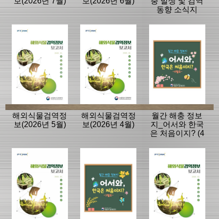
보(2026년 7월)
보(2026년 6월)
충 발생 및 검역
동향 소식지
해외식물검역정
해외식물검역정
월간 해충 정보
보(2026년 5월)
보(2026년 4월)
지_어서와 한국
은 처음이지? (4
월호)