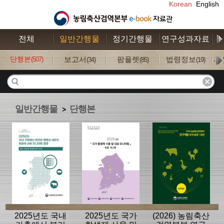
Korean
English
전체
일반간행물
정기간행물
연구성과자료
수
단행본
보고서
팜플렛
법령정보
사
(507)
(34)
(85)
(19)
일반간행물
단행본
>
2025년도 국내
2025년도 국가
(2026) 농림축산