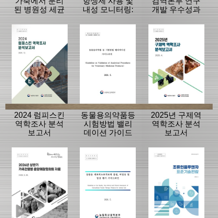
가축에서 분리
항생제 사용 및
검역본부 연구
된 병원성 세균
내성 모니터링:
개발 우수성과
의 항생제 내성
동물, 축산물
15선
모니터링 결과
2024 럼피스킨
동물용의약품등
2025년 구제역
역학조사 분석
시험방법 밸리
역학조사 분석
보고서
데이션 가이드
보고서
라인