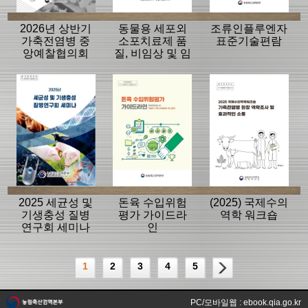
2026년 상반기
동물용 세포외
조류인플루엔자
가축전염병 중
소포치료제 품
표준기술편람
앙예찰협의회
질, 비임상 및 임
자료
상평가 가이드
라인
2025 세균성 및
돈육 수입위험
(2025) 국제수의
기생충성 질병
평가 가이드라
역학 워크숍
연구회 세미나
인
1
2
3
4
5
PC/모바일웹 : ebook.qia.go.kr