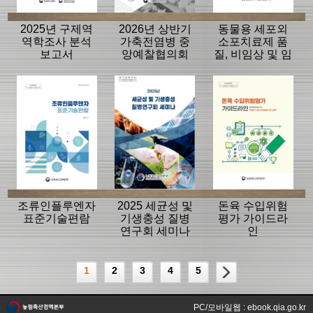
2025년 구제역
2026년 상반기
동물용 세포외
역학조사 분석
가축전염병 중
소포치료제 품
보고서
앙예찰협의회
질, 비임상 및 임
자료
상평가 가이드
라인
조류인플루엔자
2025 세균성 및
돈육 수입위험
표준기술편람
기생충성 질병
평가 가이드라
연구회 세미나
인
1
2
3
4
5
PC/모바일웹 : ebook.qia.go.kr