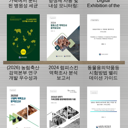
가축에서 분리
항생제 사용 및
Digital
된 병원성 세균
내성 모니터링:
Exhibition of the
의 항생제 내성
동물, 축산물
History of the
모니터링 결과
APQA
(2026) 농림축산
2024 럼피스킨
동물용의약품등
검역본부 연구
역학조사 분석
시험방법 밸리
개발 우수성과
보고서
데이션 가이드
15선
라인