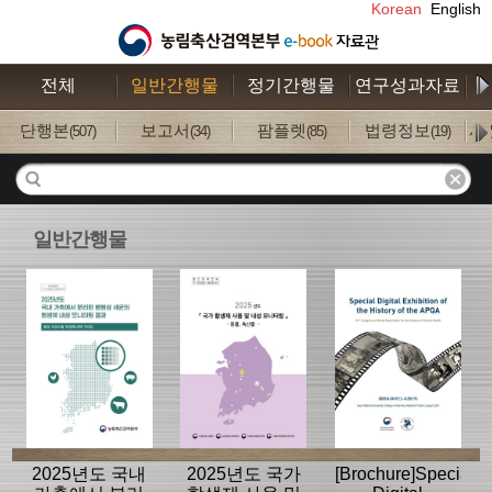
Korean
English
전체
일반간행물
정기간행물
연구성과자료
수
단행본
보고서
팜플렛
법령정보
사
(507)
(34)
(85)
(19)
일반간행물
2025년도 국내
2025년도 국가
[Brochure]Special