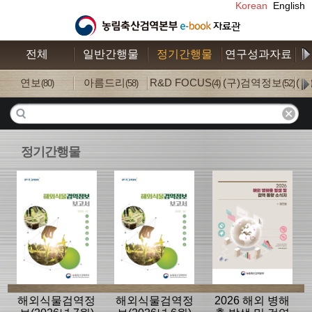
Korean
English
전체
일반간행물
정기간행물
연구성과자료
수
연보
아름드리
R&D FOCUS
(구)검역정보
(
(80)
(58)
(4)
(52)
정기간행물
해외식물검역정
해외식물검역정
2026 해외 병해