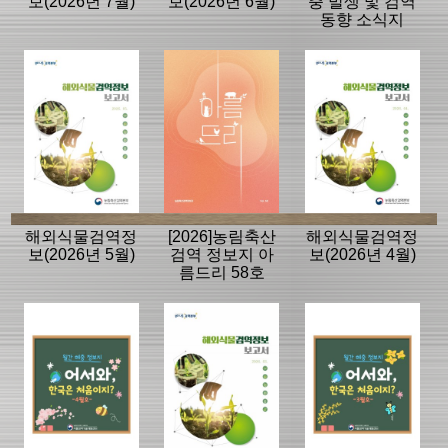
보(2026년 7월)
보(2026년 6월)
충 발생 및 검역
동향 소식지
해외식물검역정
[2026]농림축산
해외식물검역정
보(2026년 5월)
검역 정보지 아
보(2026년 4월)
름드리 58호