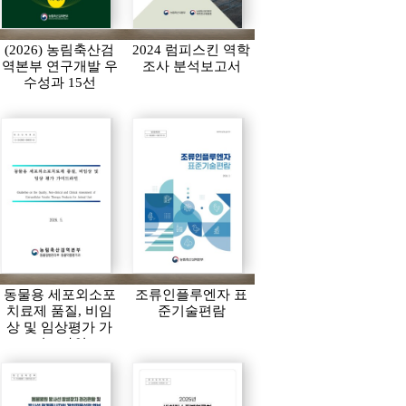
(2026) 농림축산검
2024 럼피스킨 역학
역본부 연구개발 우
조사 분석보고서
수성과 15선
동물용 세포외소포
조류인플루엔자 표
치료제 품질, 비임
준기술편람
상 및 임상평가 가
이드라인