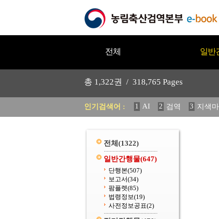
전체
일반
총
1,322
권 /
318,765
Pages
1
AI
2
3
인기검색어 :
검역
지색마
11
2025
12
중독성 식물
20
수의과학검역원
전체
(1322)
일반간행물
(647)
단행본
(507)
보고서
(34)
팜플렛
(85)
법령정보
(19)
사전정보공표
(2)