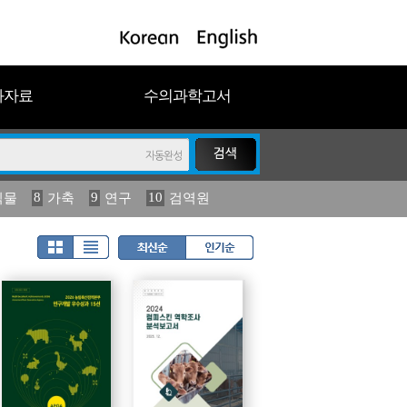
과자료
수의과학고서
8
9
10
식물
가축
연구
검역원
18
2023
19
연보
농림수산