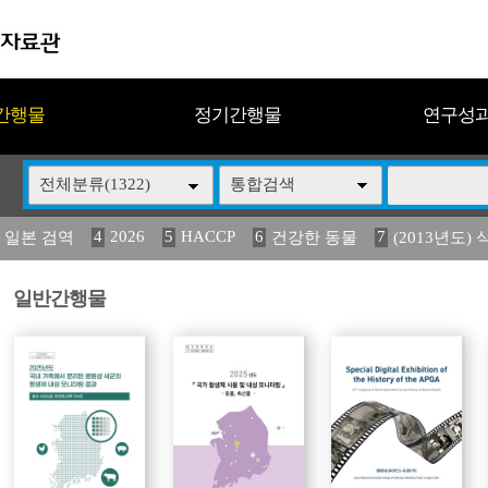
간행물
정기간행물
연구성
전체분류(1322)
통합검색
4
2026
5
HACCP
6
7
 일본 검역
건강한 동물
(2013년도) 
13
14
15
16
17
 도감
媛 異
(2013년도) 식
구제역
관리
일반간행물