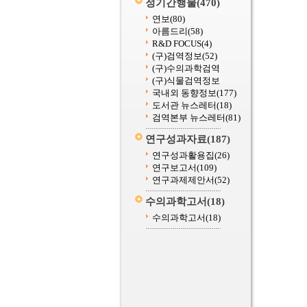
정기간행물
(470)
연보
(80)
아름드리
(58)
R&D FOCUS
(4)
(구)검역정보
(52)
(구)수의과학검역
(구)식물검역정보
국내외 동향정보
(177)
도서관 뉴스레터
(18)
검역본부 뉴스레터
(81)
연구성과자료
(187)
연구성과활용집
(26)
연구보고서
(109)
연구과제제안서
(52)
수의과학고서
(18)
수의과학고서
(18)