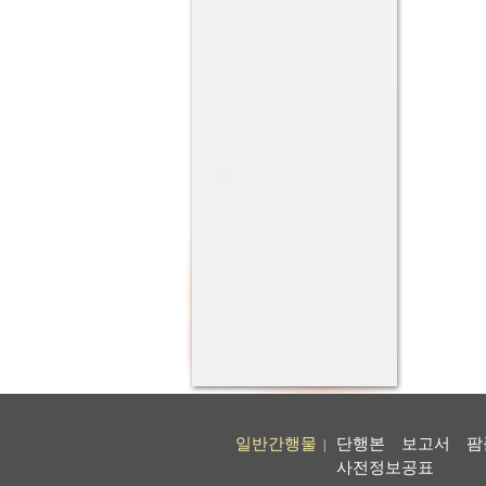
일반간행물
단행본
보고서
팜
|
사전정보공표