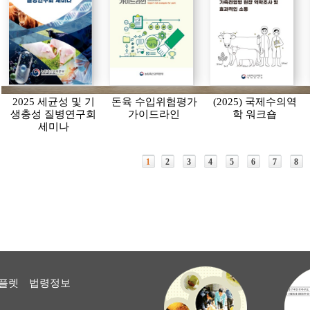
2025 세균성 및 기
돈육 수입위험평가
(2025) 국제수의역
생충성 질병연구회
가이드라인
학 워크숍
세미나
1
2
3
4
5
6
7
8
플렛
법령정보