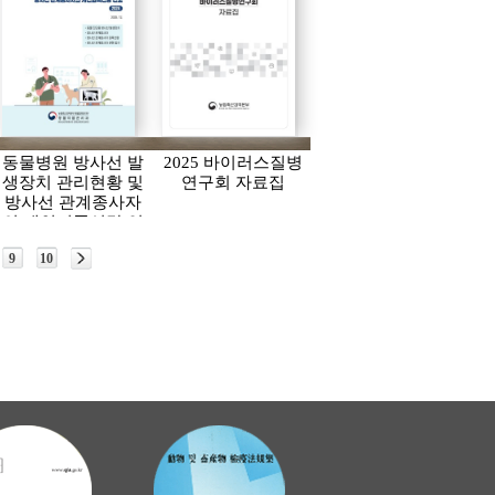
동물병원 방사선 발
2025 바이러스질병
생장치 관리현황 및
연구회 자료집
방사선 관계종사자
의 개인피폭선량 연
보(2024)
9
10