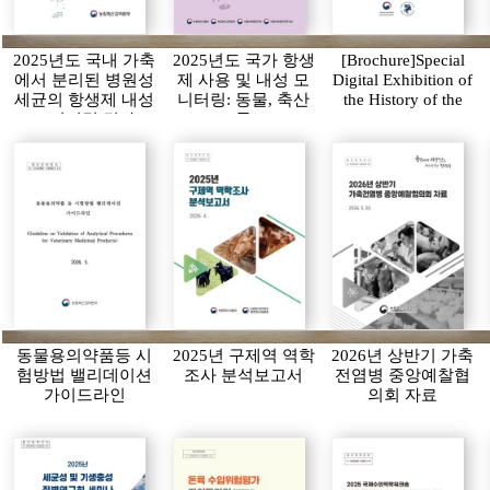
2025년도 국내 가축
2025년도 국가 항생
[Brochure]Special
에서 분리된 병원성
제 사용 및 내성 모
Digital Exhibition of
세균의 항생제 내성
니터링: 동물, 축산
the History of the
모니터링 결과
물
APQA
동물용의약품등 시
2025년 구제역 역학
2026년 상반기 가축
험방법 밸리데이션
조사 분석보고서
전염병 중앙예찰협
가이드라인
의회 자료