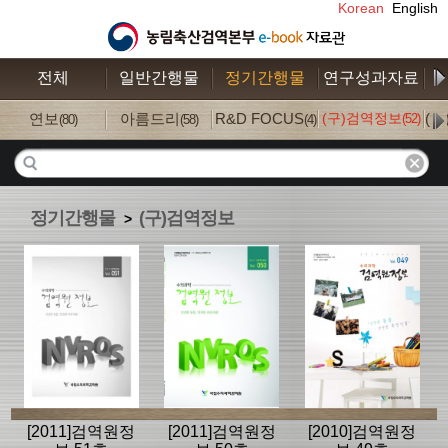
Korean
English
전체
일반간행물
정기간행물
연구성과자료
수
연보
아름드리
R&D FOCUS
(구)검역정보
(
(52)
(80)
(58)
(4)
정기간행물
(구)검역정보
>
[2011]검역원정
[2011]검역원정
[2010]검역원정