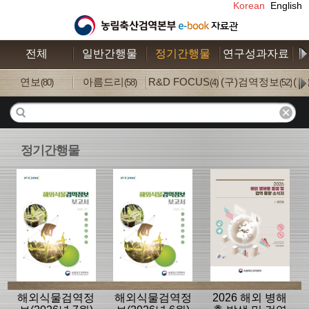
Korean
English
전체
일반간행물
정기간행물
연구성과자료
수
연보
아름드리
R&D FOCUS
(구)검역정보
(
(80)
(58)
(4)
(52)
정기간행물
해외식물검역정
해외식물검역정
2026 해외 병해