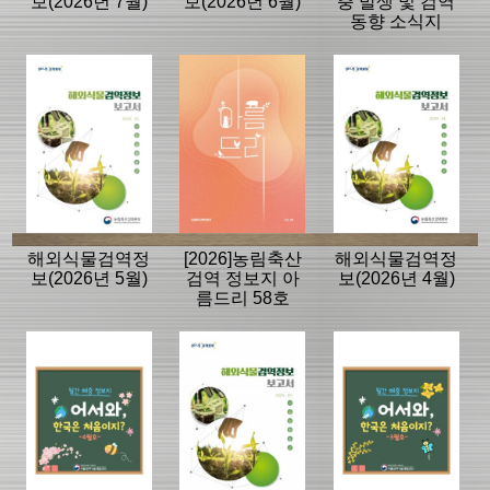
보(2026년 7월)
보(2026년 6월)
충 발생 및 검역
동향 소식지
해외식물검역정
[2026]농림축산
해외식물검역정
보(2026년 5월)
검역 정보지 아
보(2026년 4월)
름드리 58호