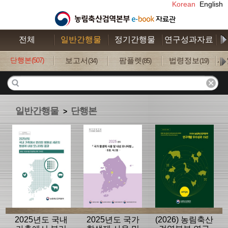
Korean
English
전체
일반간행물
정기간행물
연구성과자료
수
단행본
보고서
팜플렛
법령정보
사
(507)
(34)
(85)
(19)
일반간행물
단행본
>
2025년도 국내
2025년도 국가
(2026) 농림축산