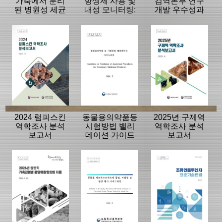
가축에서 분리
항생제 사용 및
검역본부 연구
된 병원성 세균
내성 모니터링:
개발 우수성과
의 항생제 내성
동물, 축산물
15선
모니터링 결과
2024 럼피스킨
동물용의약품등
2025년 구제역
역학조사 분석
시험방법 밸리
역학조사 분석
보고서
데이션 가이드
보고서
라인