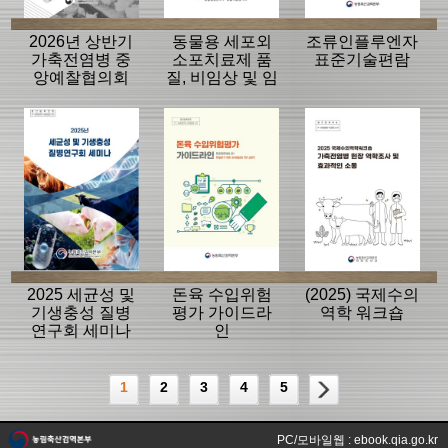
2026년 상반기
동물용 세포외
조류인플루엔자
가축전염병 중
소포치료제 품
표준기술편람
앙예찰협의회
질, 비임상 및 임
자료
상평가 가이드
라인
2025 세균성 및
돈육 수입위험
(2025) 국제수의
기생충성 질병
평가 가이드라
역학 워크숍
연구회 세미나
인
1
2
3
4
5
PC/모바일웹 : ebook.qia.go.kr