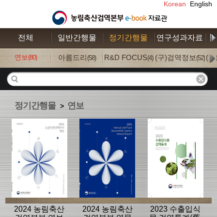
Korean
English
전체
일반간행물
정기간행물
연구성과자료
수
연보
아름드리
R&D FOCUS
(구)검역정보
(
(80)
(58)
(4)
(52)
정기간행물
연보
>
2024 농림축산
2024 농림축산
2023 수출입식