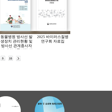
동물병원 방사선 발
2025 바이러스질병
생장치 관리현황 및
연구회 자료집
방사선 관계종사자
의 개인피폭선량 연
보(2024)
9
10