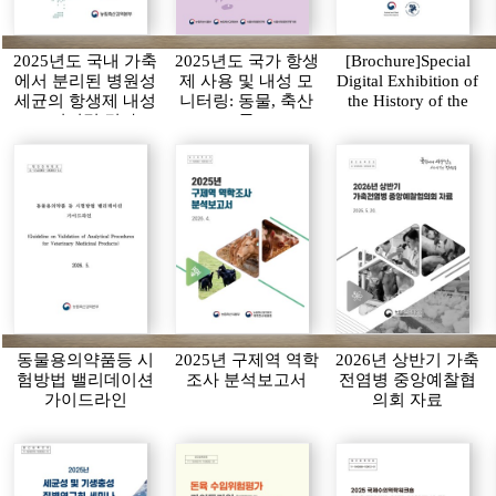
2025년도 국내 가축
2025년도 국가 항생
[Brochure]Special
에서 분리된 병원성
제 사용 및 내성 모
Digital Exhibition of
세균의 항생제 내성
니터링: 동물, 축산
the History of the
모니터링 결과
물
APQA
동물용의약품등 시
2025년 구제역 역학
2026년 상반기 가축
험방법 밸리데이션
조사 분석보고서
전염병 중앙예찰협
가이드라인
의회 자료