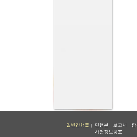
일반간행물
단행본
보고서
팜
|
사전정보공표