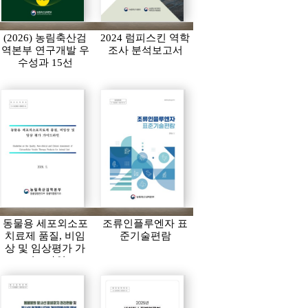
(2026) 농림축산검
2024 럼피스킨 역학
역본부 연구개발 우
조사 분석보고서
수성과 15선
동물용 세포외소포
조류인플루엔자 표
치료제 품질, 비임
준기술편람
상 및 임상평가 가
이드라인