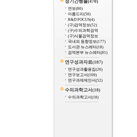
정기간행물
(470)
연보
(80)
아름드리
(58)
R&D FOCUS
(4)
(구)검역정보
(52)
(구)수의과학검역
(구)식물검역정보
국내외 동향정보
(177)
도서관 뉴스레터
(18)
검역본부 뉴스레터
(81)
연구성과자료
(187)
연구성과활용집
(26)
연구보고서
(109)
연구과제제안서
(52)
수의과학고서
(18)
수의과학고서
(18)