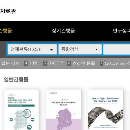
간행물
정기간행물
연구성
전체분류(1322)
통합검색
4
2026
5
HACCP
6
7
 일본 검역
건강한 동물
(2013년도) 
13
14
15
16
17
 도감
媛 異
(2013년도) 식
구제역
관리
일반간행물