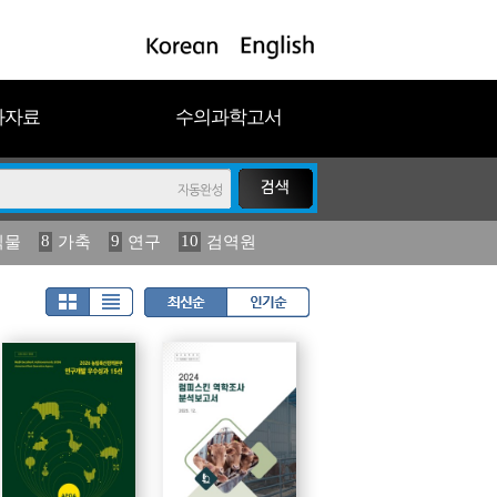
과자료
수의과학고서
8
9
10
식물
가축
연구
검역원
18
2023
19
연보
농림수산