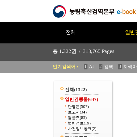
전체
일반
총
1,322
권 /
318,765
Pages
1
AI
2
3
인기검색어 :
검역
지색마
11
2025
12
중독성 식물
20
수의과학검역원
전체
(1322)
일반간행물
(647)
단행본
(507)
보고서
(34)
팜플렛
(85)
법령정보
(19)
사전정보공표
(2)