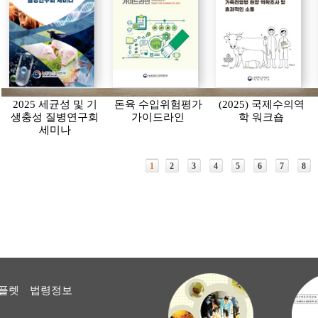
2025 세균성 및 기
돈육 수입위험평가
(2025) 국제수의역
생충성 질병연구회
가이드라인
학 워크숍
세미나
1
2
3
4
5
6
7
8
플렛
법령정보