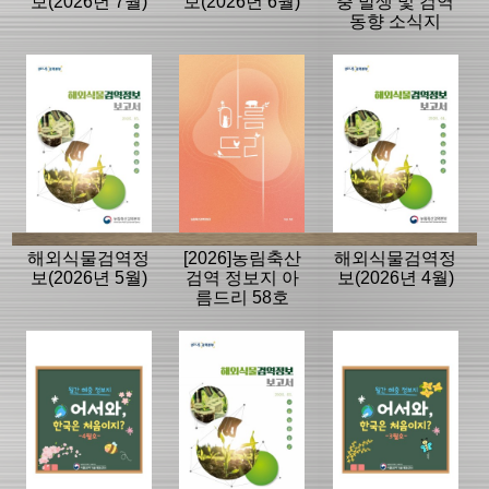
보(2026년 7월)
보(2026년 6월)
충 발생 및 검역
동향 소식지
해외식물검역정
[2026]농림축산
해외식물검역정
보(2026년 5월)
검역 정보지 아
보(2026년 4월)
름드리 58호