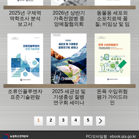
2025년 구제역
2026년 상반기
동물용 세포외
역학조사 분석
가축전염병 중
소포치료제 품
보고서
앙예찰협의회
질, 비임상 및 임
자료
상평가 가이드
라인
조류인플루엔자
2025 세균성 및
돈육 수입위험
표준기술편람
기생충성 질병
평가 가이드라
연구회 세미나
인
1
2
3
4
5
PC/모바일웹 : ebook.qia.go.kr