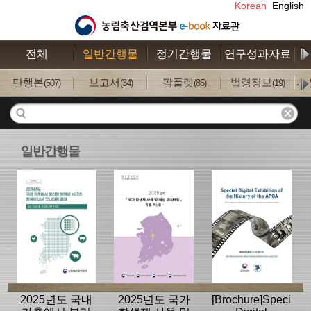
Korean
English
전체
일반간행물
정기간행물
연구성과자료
수
단행본
보고서
팜플렛
법령정보
사
(507)
(34)
(85)
(19)
일반간행물
2025년도 국내
2025년도 국가
[Brochure]Special