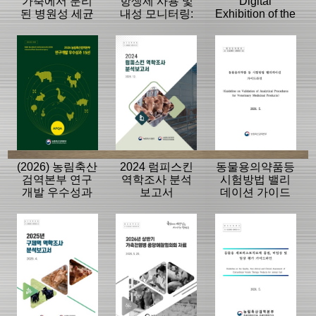
가축에서 분리
항생제 사용 및
Digital
된 병원성 세균
내성 모니터링:
Exhibition of the
의 항생제 내성
동물, 축산물
History of the
모니터링 결과
APQA
(2026) 농림축산
2024 럼피스킨
동물용의약품등
검역본부 연구
역학조사 분석
시험방법 밸리
개발 우수성과
보고서
데이션 가이드
15선
라인