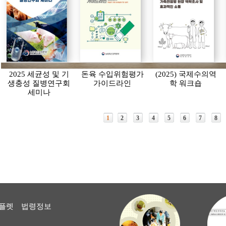
2025 세균성 및 기
돈육 수입위험평가
(2025) 국제수의역
생충성 질병연구회
가이드라인
학 워크숍
세미나
1
2
3
4
5
6
7
8
플렛
법령정보