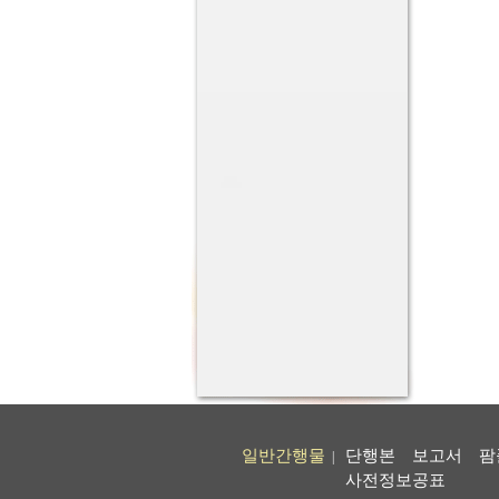
일반간행물
단행본
보고서
팜
|
사전정보공표