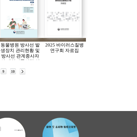
동물병원 방사선 발
2025 바이러스질병
생장치 관리현황 및
연구회 자료집
방사선 관계종사자
의 개인피폭선량 연
보(2024)
9
10