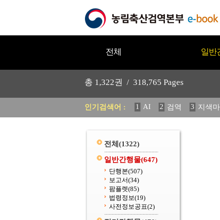
전체
일반
총
1,322
권 /
318,765
Pages
1
AI
2
3
인기검색어 :
검역
지색마
11
2025
12
중독성 식물
20
수의과학검역원
전체
(1322)
일반간행물
(647)
단행본
(507)
보고서
(34)
팜플렛
(85)
법령정보
(19)
사전정보공표
(2)