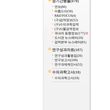
정기간행물
(470)
연보
(80)
아름드리
(58)
R&D FOCUS
(4)
(구)검역정보
(52)
(구)수의과학검역
(구)식물검역정보
국내외 동향정보
(177)
도서관 뉴스레터
(18)
검역본부 뉴스레터
(81)
연구성과자료
(187)
연구성과활용집
(26)
연구보고서
(109)
연구과제제안서
(52)
수의과학고서
(18)
수의과학고서
(18)