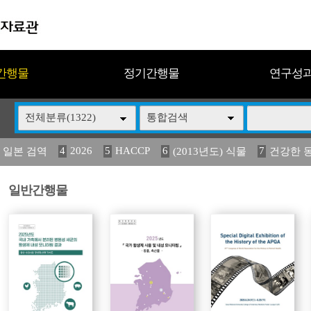
간행물
정기간행물
연구성
전체분류(1322)
통합검색
4
2026
5
HACCP
6
7
 일본 검역
(2013년도) 식물
건강한 
13
14
15
16
17
 도감
(2013년도) 식
구제역
媛 異
관리
일반간행물