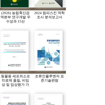
(2026) 농림축산검
2024 럼피스킨 역학
역본부 연구개발 우
조사 분석보고서
수성과 15선
동물용 세포외소포
조류인플루엔자 표
치료제 품질, 비임
준기술편람
상 및 임상평가 가
이드라인