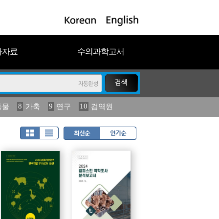
과자료
수의과학고서
8
9
10
동물
가축
연구
검역원
18
19
2023
연보
농림수산