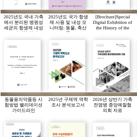
2025년도 국내 가축
2025년도 국가 항생
[Brochure]Special
에서 분리된 병원성
제 사용 및 내성 모
Digital Exhibition of
세균의 항생제 내성
니터링: 동물, 축산
the History of the
모니터링 결과
물
APQA
동물용의약품등 시
2025년 구제역 역학
2026년 상반기 가축
험방법 밸리데이션
조사 분석보고서
전염병 중앙예찰협
가이드라인
의회 자료