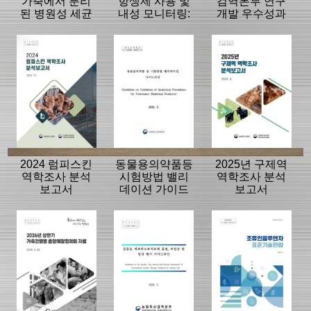
가축에서 분리
항생제 사용 및
검역본부 연구
된 병원성 세균
내성 모니터링:
개발 우수성과
의 항생제 내성
동물, 축산물
15선
모니터링 결과
2024 럼피스킨
동물용의약품등
2025년 구제역
역학조사 분석
시험방법 밸리
역학조사 분석
보고서
데이션 가이드
보고서
라인