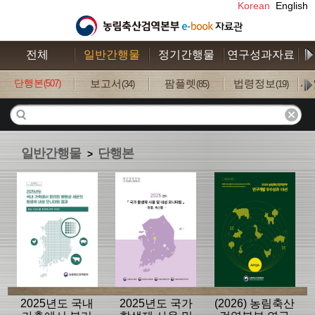
Korean
English
전체
일반간행물
정기간행물
연구성과자료
수
단행본
보고서
팜플렛
법령정보
사
(507)
(34)
(85)
(19)
일반간행물
단행본
>
2025년도 국내
2025년도 국가
(2026) 농림축산