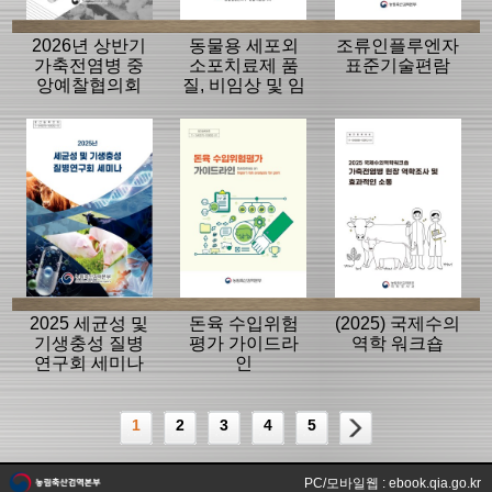
2026년 상반기
동물용 세포외
조류인플루엔자
가축전염병 중
소포치료제 품
표준기술편람
앙예찰협의회
질, 비임상 및 임
자료
상평가 가이드
라인
2025 세균성 및
돈육 수입위험
(2025) 국제수의
기생충성 질병
평가 가이드라
역학 워크숍
연구회 세미나
인
1
2
3
4
5
PC/모바일웹 : ebook.qia.go.kr