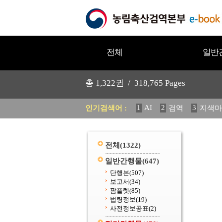
전체
일반
총
1,322
권 /
318,765
Pages
1
AI
2
3
인기검색어 :
검역
지색마
12
13
중독성 식물 도감
20
수의과학검역원
전체
(1322)
일반간행물
(647)
단행본
(507)
보고서
(34)
팜플렛
(85)
법령정보
(19)
사전정보공표
(2)