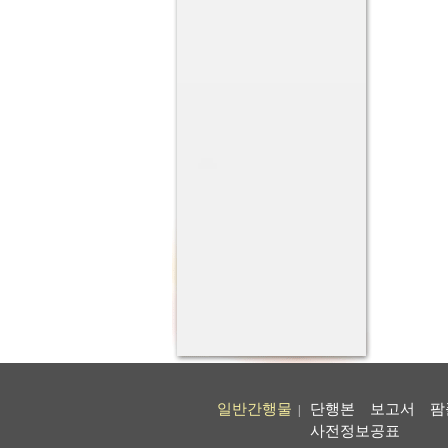
일반간행물
단행본
보고서
팜
|
사전정보공표