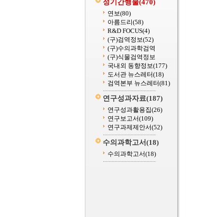
정기간행물
(470)
연보
(80)
아름드리
(58)
R&D FOCUS
(4)
(구)검역정보
(52)
(구)수의과학검역
(구)식물검역정보
국내외 동향정보
(177)
도서관 뉴스레터
(18)
검역본부 뉴스레터
(81)
연구성과자료
(187)
연구성과활용집
(26)
연구보고서
(109)
연구과제제안서
(52)
수의과학고서
(18)
수의과학고서
(18)