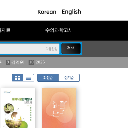
과자료
수의과학고서
9
10
2025
구
검역원
11
(2013년도) 식물
023
19
농림수산