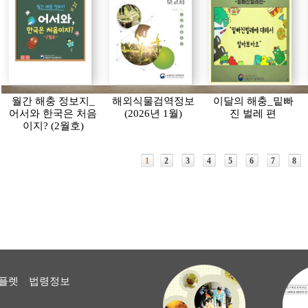
월간 해충 정보지_
해외식물검역정보
이달의 해충_밑빠
어서와 한국은 처음
(2026년 1월)
진 벌레 편
이지? (2월호)
1
2
3
4
5
6
7
8
플렛
법령정보