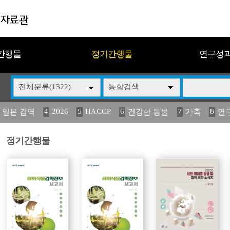
간행물
정기간행물
연구성
전체분류(1322)
통합검색
4
2026
5
HACCP
6
7
8
 일본 검역
건강한 동물
가축
연
14
15
16
17
18
2
媛 異
(2013년도) 식
구제역
관리
연보
정기간행물