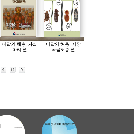
이달의 해충_과실
이달의 해충_저장
파리 편
곡물해충 편
9
10